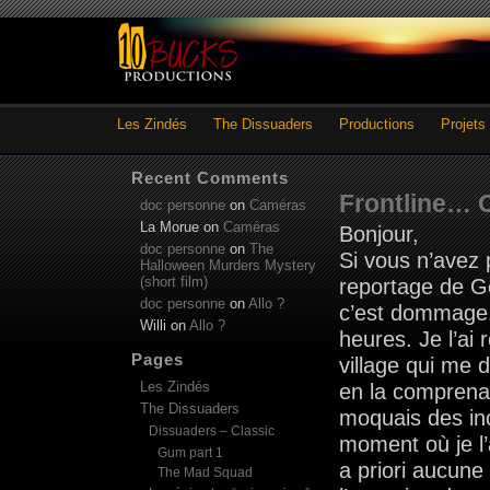
Les Zindés
The Dissuaders
Productions
Projets
Recent Comments
Frontline… O
doc personne
on
Caméras
La Morue
on
Caméras
Bonjour,
doc personne
on
The
Si vous n’avez 
Halloween Murders Mystery
(short film)
reportage de Ge
doc personne
on
Allo ?
c’est dommage. 
Willi
on
Allo ?
heures. Je l’ai 
Pages
village qui me 
Les Zindés
en la comprenan
The Dissuaders
moquais des inc
Dissuaders – Classic
moment où je l’
Gum part 1
a priori aucune 
The Mad Squad