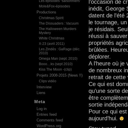
l’occasion de 
Les épisodes “saisonniers”
Mole&Fox-épisodes
inédit, George 
Productions
datent de l’ét
Christmas Spirit
le tournage, u
The Dissuaders : Vacuum
je résidais. Se
The Halloween Murders
Mystery
réussi à sauve
White Christmas
propriétés agric
X-23 (avril 2011)
brûlées. Heure
Les Zindés : GaRage (déc.
2010)
déplorer.
Omega Man (sept. 2010)
A l’heure où je
Booo…ks (sept 2010)
de nombreux inc
Kiss The Moon -(clip)
Projets 2008-2015 (News !!)
retrait de cette
Clips vidéo
Ce qui est domm
Interview
qu’une sorte de 
Liens
être complèteme
Meta
sortie indépen
Log in
Pour ce qui est
Entries feed
aujourd’hui.
Comments feed
WordPress.org