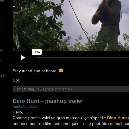
ers”
um
s
éc.
)
Stay tuned and at home.
 !!)
Doc
Topics:
Blog
,
news
|
No Comments »
Dino Hunt – mashup trailer
April 24th, 2020
Hello,
Comme promis voici un gros morceau. ça s’appelle
Dino Hunt
e
annonce pour un film fantasme qui n’existe peut-être et malh