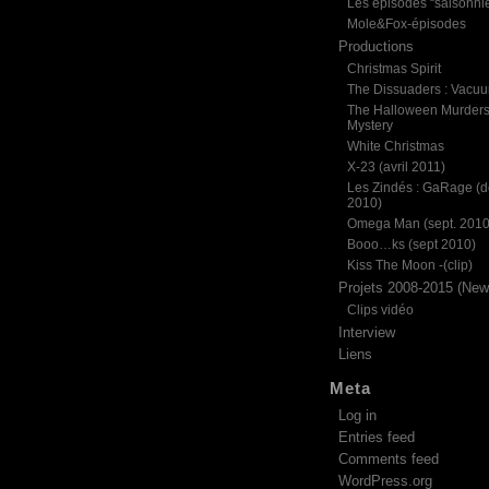
Les épisodes “saisonni
Mole&Fox-épisodes
Productions
Christmas Spirit
The Dissuaders : Vacu
The Halloween Murder
Mystery
White Christmas
X-23 (avril 2011)
Les Zindés : GaRage (d
2010)
Omega Man (sept. 2010
Booo…ks (sept 2010)
Kiss The Moon -(clip)
Projets 2008-2015 (News
Clips vidéo
Interview
Liens
Meta
Log in
Entries feed
Comments feed
WordPress.org