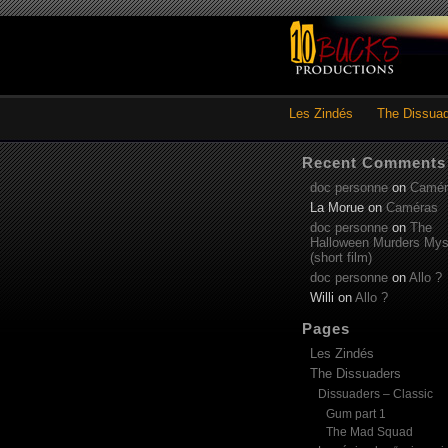
Les Zindés
The Dissua
Recent Comments
doc personne
on
Camér
La Morue
on
Caméras
doc personne
on
The
Halloween Murders Mys
(short film)
doc personne
on
Allo ?
Willi
on
Allo ?
Pages
Les Zindés
The Dissuaders
Dissuaders – Classic
Gum part 1
The Mad Squad