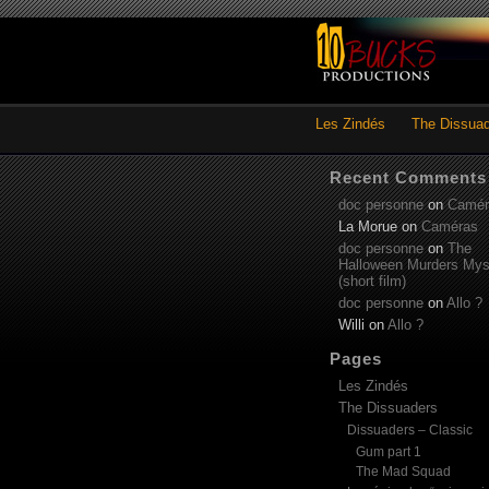
Les Zindés
The Dissua
Recent Comments
doc personne
on
Camér
La Morue
on
Caméras
doc personne
on
The
Halloween Murders Mys
(short film)
doc personne
on
Allo ?
Willi
on
Allo ?
Pages
Les Zindés
The Dissuaders
Dissuaders – Classic
Gum part 1
The Mad Squad