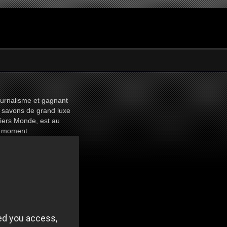
ournalisme et gagnant
de savons de grand luxe
Tiers Monde, est au
e moment.