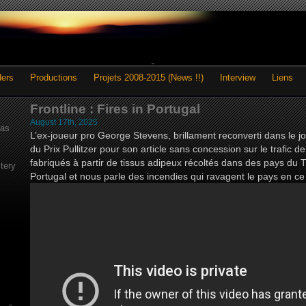
ders
Productions
Projets 2008-2015 (News !!)
Interview
Liens
Frontline : Fires in Portugal
August 17th, 2025
as
L’ex-joueur pro George Stevens, brillament reconverti dans le j
du Prix Pullitzer pour son article sans concession sur le trafic 
fabriqués à partir de tissus adipeux récoltés dans des pays du 
tery
Portugal et nous parle des incendies qui ravagent le pays en c