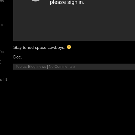
ers”
um
s
Stay tuned space cowboys.
éc.
Doc.
)
Topics:
Blog
,
news
|
No Comments »
 !!)