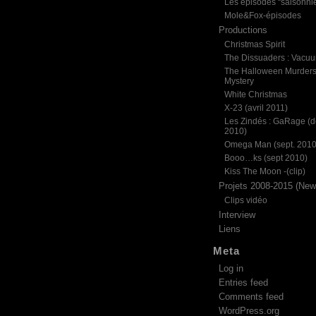
Les épisodes “saisonni
Mole&Fox-épisodes
Productions
Christmas Spirit
The Dissuaders : Vacu
The Halloween Murder
Mystery
White Christmas
X-23 (avril 2011)
Les Zindés : GaRage (d
2010)
Omega Man (sept. 2010
Booo…ks (sept 2010)
Kiss The Moon -(clip)
Projets 2008-2015 (News
Clips vidéo
Interview
Liens
Meta
Log in
Entries feed
Comments feed
WordPress.org