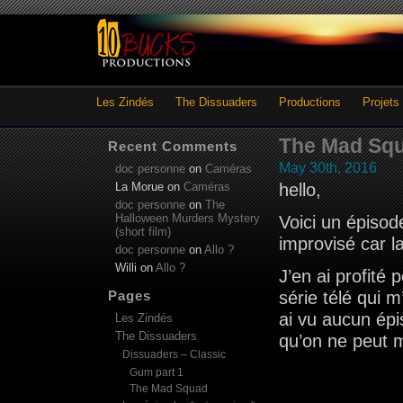
Les Zindés
The Dissuaders
Productions
Projets
The Mad Sq
Recent Comments
May 30th, 2016
doc personne
on
Caméras
La Morue
on
Caméras
hello,
doc personne
on
The
Halloween Murders Mystery
Voici un épisod
(short film)
improvisé car l
doc personne
on
Allo ?
Willi
on
Allo ?
J’en ai profit
Pages
série télé qui 
ai vu aucun épi
Les Zindés
The Dissuaders
qu’on ne peut 
Dissuaders – Classic
Gum part 1
The Mad Squad