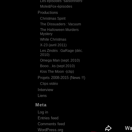
Les épisodes “saisonniers”
Mole&Fox-épisodes
Productions
Christmas Spirit
The Dissuaders : Vacuum
The Halloween Murders
Mystery
White Christmas
X-23 (avril 2011)
Les Zindés : GaRage (déc.
2010)
Omega Man (sept. 2010)
Booo…ks (sept 2010)
Kiss The Moon -(clip)
Projets 2008-2015 (News !!)
Clips vidéo
Interview
Liens
Meta
Log in
Entries feed
Comments feed
WordPress.org