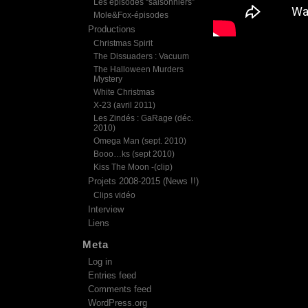
Les épisodes “saisonniers”
Mole&Fox-épisodes
Productions
Christmas Spirit
The Dissuaders : Vacuum
The Halloween Murders
Mystery
White Christmas
X-23 (avril 2011)
Les Zindés : GaRage (déc.
2010)
Omega Man (sept. 2010)
Booo…ks (sept 2010)
Kiss The Moon -(clip)
Projets 2008-2015 (News !!)
Clips vidéo
Interview
Liens
Meta
Log in
Entries feed
Comments feed
WordPress.org