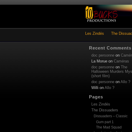
Les Zindés
The Dissua
Recent Comments
doc personne
on
Camér
La Morue
on
Caméras
doc personne
on
The
Halloween Murders Mys
(short film)
doc personne
on
Allo ?
Willi
on
Allo ?
Pages
Les Zindés
The Dissuaders
Dissuaders – Classic
Gum part 1
The Mad Squad