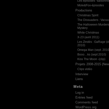
Les épisodes “saisonni
Mole&Fox-épisodes
Productions
Christmas Spirit
The Dissuaders : Vacu
The Halloween Murder
Mystery
White Christmas
X-23 (avril 2011)
Les Zindés : GaRage (d
2010)
Omega Man (sept. 2010
Booo…ks (sept 2010)
Kiss The Moon -(clip)
Projets 2008-2015 (News
Clips vidéo
Interview
Liens
Meta
Log in
Entries feed
Comments feed
WordPress.org