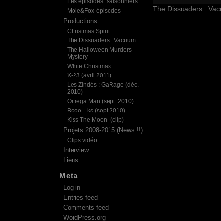
Les épisodes “saisonniers”
The Dissuaders : Va
Mole&Fox-épisodes
Productions
Christmas Spirit
The Dissuaders : Vacuum
The Halloween Murders
Mystery
White Christmas
X-23 (avril 2011)
Les Zindés : GaRage (déc.
2010)
Omega Man (sept. 2010)
Booo…ks (sept 2010)
Kiss The Moon -(clip)
Projets 2008-2015 (News !!)
Clips vidéo
Interview
Liens
Meta
Log in
Entries feed
Comments feed
WordPress.org