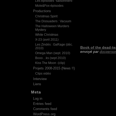
Les épisodes “saisonniers”
Mole&Fox-épisodes
Productions
Christmas Spirit
The Dissuaders : Vacuum
The Halloween Murders
Mystery
White Christmas
X-23 (avril 2011)
Les Zindés : GaRage (déc.
Book of the dead-te
2010)
envoyé par
docperso
Omega Man (sept. 2010)
Booo…ks (sept 2010)
Kiss The Moon -(clip)
Projets 2008-2015 (News !!)
Clips vidéo
Interview
Liens
Meta
Log in
Entries feed
Comments feed
WordPress.org