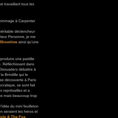
 travaillant tous les
hommage à Carpenter
 véritable déclencheur
octeur Personne, je me
Showtime
ainsi qu’une
produire une pastille
. Réfléchissant dans
 Dissuaders débattre à
a Brindille qui le
lasse découverte à Paris
cratique, se sont fait
s représailles et a
dée mais beaucoup trop
’idée du mini feuilleton
n seraient les héros et
ole & The Fox
.