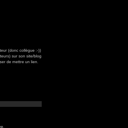
teur (donc collègue :-))
eurs) sur son site/blog
er de mettre un lien.
ve.