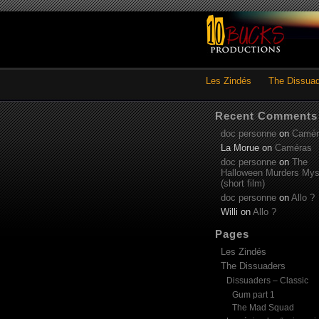
Les Zindés
The Dissua
Recent Comments
doc personne
on
Camér
La Morue
on
Caméras
doc personne
on
The
Halloween Murders Mys
(short film)
doc personne
on
Allo ?
Willi
on
Allo ?
Pages
Les Zindés
The Dissuaders
Dissuaders – Classic
Gum part 1
The Mad Squad