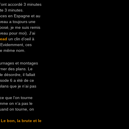
’ont accordé 3 minutes
ite 3 minutes.
nces en Espagne et au
veau a toujours une
eposé, je me suis remis
veau pour moi). J’ai
dead
un clin d’oeil à
. Evidemment, ces
s le même nom.
 tournages et montages
ner des plans. Le
désordre, il fallait
isode 6 a été de ce
plans que je n’ai pas
 ce que l’on tourne
mme on n’a pas le
uand on tourne, on
s
Le bon, la brute et le