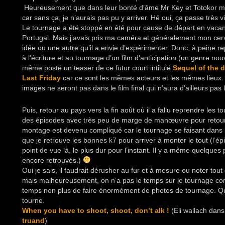
Heureusement que dans leur bonté d’âme Mr Key et Totokor m
car sans ça, je n’aurais pas pu y arriver. Hé oui, ça passe très v
Le tournage a été stoppé en été pour cause de départ en vaca
Portugal. Mais j’avais pris ma caméra et généralement mon cer
idée ou une autre qu’il a envie d’expérimenter. Donc, à peine r
à l’écriture et au tournage d’un film d’anticipation (un genre nou
même posté un teaser de ce futur court intitulé
Sequel of the 
Last Friday
car ce sont les mêmes acteurs et les mêmes lieux
images ne seront pas dans le film final qui n’aura d’ailleurs pa
Puis, retour au pays vers la fin août où il a fallu reprendre les
des épisodes avec très peu de marge de manœuvre pour retour
montage est devenu compliqué car le tournage se faisant dans le 
que je retrouve les bonnes k7 pour arriver à monter le tout (l’ép
point de vue là, le plus dur pour l’instant. Il y a même quelques 
encore retrouvés.)
Oui je sais, il faudrait dérusher au fur et à mesure ou noter tout
mais malheureusement, on n’a pas le temps sur le tournage co
temps non plus de faire énormément de photos de tournage. Q
tourne.
When you have to shoot, shoot, don’t alk !
(Eli wallach dan
truand
)