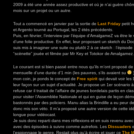
2009 a été une année assez productive et où je n’ai guère chômé
mois sur un projet ou un autre.
Tout a commencé en janvier par la sortie de
Last Friday
petit 
et Argento tourné au Portugal, les 2 étés précédents.
Puis, en février, l’interview par l’équipe d’AmalgameZ va être le
d’une folie productive. En effet, leur proposant un sketch du D
suis mis à imaginer une suite ou plutôt 2 à ce sketch : l’épisode
“scènette” jouée et filmée par Mr Key et Totokor de Amalgamez.
Le courant est si bien passé entre nous qu’ils m’ont proposé de 
mensuelle d’une durée d’1 min (les pauvres, s’ils avaient su
)
mon coin, je ponds le concept de
Free spirit
qui devait voir les
leur façon sur un sujet d’actualité. Je propose un 1er scénario à l
refuse car il traitait de l’affaire de jeunes bordelais partis en c
pour visiter l’Assemblée Nationale et qui en guise de leçon démo
bastonnés par des policiers. Manu alias la Brindille a eu peur de
donc mis son véto. Il m’a proposé une autre version de cette i
longue pour vidéocast.
Je suis donc reparti dans mes réflexions et en suis revenu avec l
avec des épisodes à suivre comme autrefois. Les
Dissuaders
e
l’espionnage le genre. Restait plus qu’à écrire et jouer ce
The M