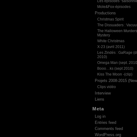
Les épisodes “saisonni
Mole&Fox-épisodes
Productions
Christmas Spirit
The Dissuaders : Vacu
The Halloween Murder
Mystery
White Christmas
X-23 (avril 2011)
Les Zindés : GaRage (d
2010)
Omega Man (sept. 2010
Booo…ks (sept 2010)
Kiss The Moon -(clip)
Projets 2008-2015 (News
Clips vidéo
Interview
Liens
Meta
Log in
Entries feed
Comments feed
WordPress.org