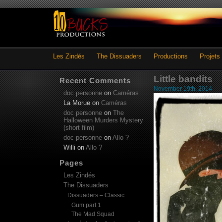
Les Zindés
The Dissuaders
Productions
Projets
Little bandits
Recent Comments
November 19th, 2014
doc personne
on
Caméras
La Morue
on
Caméras
doc personne
on
The
Halloween Murders Mystery
(short film)
doc personne
on
Allo ?
Willi
on
Allo ?
Pages
Les Zindés
The Dissuaders
Dissuaders – Classic
Gum part 1
The Mad Squad