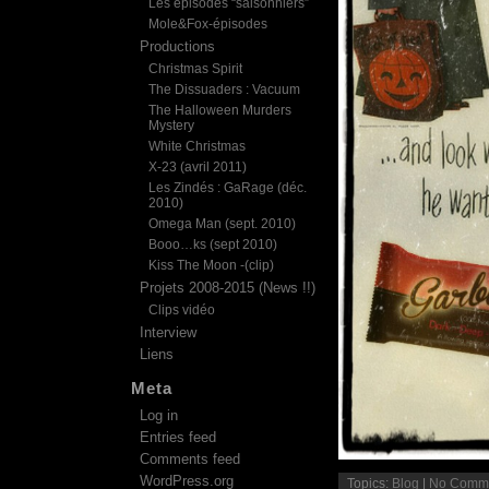
Les épisodes “saisonniers”
Mole&Fox-épisodes
Productions
Christmas Spirit
The Dissuaders : Vacuum
The Halloween Murders
Mystery
White Christmas
X-23 (avril 2011)
Les Zindés : GaRage (déc.
2010)
Omega Man (sept. 2010)
Booo…ks (sept 2010)
Kiss The Moon -(clip)
Projets 2008-2015 (News !!)
Clips vidéo
Interview
Liens
Meta
Log in
Entries feed
Comments feed
WordPress.org
Topics:
Blog
|
No Comme