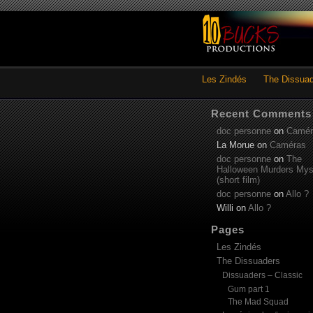
Les Zindés
The Dissua
Recent Comments
doc personne
on
Camér
La Morue
on
Caméras
doc personne
on
The
Halloween Murders Mys
(short film)
doc personne
on
Allo ?
Willi
on
Allo ?
Pages
Les Zindés
The Dissuaders
Dissuaders – Classic
Gum part 1
The Mad Squad