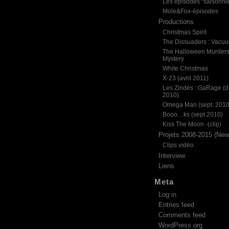
Les épisodes “saisonni
Mole&Fox-épisodes
Productions
Christmas Spirit
The Dissuaders : Vacu
The Halloween Murder
Mystery
White Christmas
X-23 (avril 2011)
Les Zindés : GaRage (d
2010)
Omega Man (sept. 2010
Booo…ks (sept 2010)
Kiss The Moon -(clip)
Projets 2008-2015 (News
Clips vidéo
Interview
Liens
Meta
Log in
Entries feed
Comments feed
WordPress.org