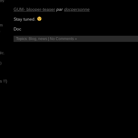
ers”
GUM- blooper-teaser
par
docpersonne
Stay tuned.
um
Doc
s
Topics:
Blog
,
news
|
No Comments »
éc.
)
 !!)