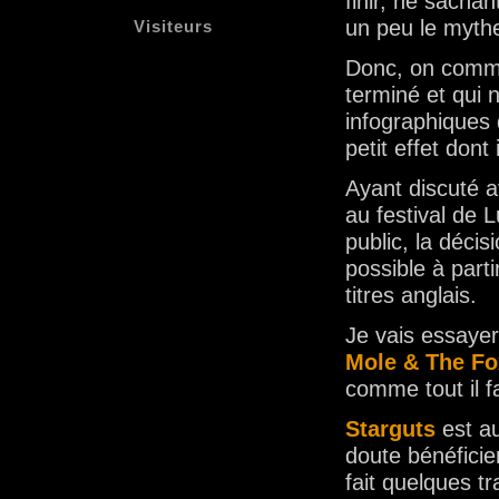
finir, ne sacha
un peu le myt
Visiteurs
Donc, on comm
terminé et qui 
infographiques
petit effet dont 
Ayant discuté a
au festival de 
public, la décis
possible à part
titres anglais.
Je vais essayer
Mole & The Fo
comme tout il fa
Starguts
est au
doute bénéficie
fait quelques t