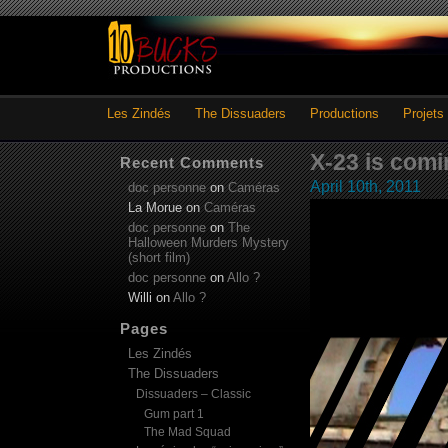
Les Zindés
The Dissuaders
Productions
Projets
X-23 is com
Recent Comments
April 10th, 2011
doc personne
on
Caméras
La Morue
on
Caméras
doc personne
on
The
Halloween Murders Mystery
(short film)
doc personne
on
Allo ?
Willi
on
Allo ?
Pages
Les Zindés
The Dissuaders
Dissuaders – Classic
Gum part 1
The Mad Squad