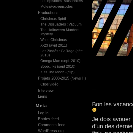
Les épisodes “saisonniers”
Mole&Fox-épisodes
Productions
Christmas Spirit
The Dissuaders : Vacuum
The Halloween Murders
Mystery
White Christmas
X-23 (avril 2011)
Les Zindés : GaRage (déc.
2010)
Omega Man (sept. 2010)
Booo…ks (sept 2010)
Kiss The Moon -(clip)
Projets 2008-2015 (News !!)
Clips vidéo
Interview
Liens
Bon les vacance
Meta
Log in
Je dois avouer 
Entries feed
Comments feed
d’un des dernie
WordPress.org