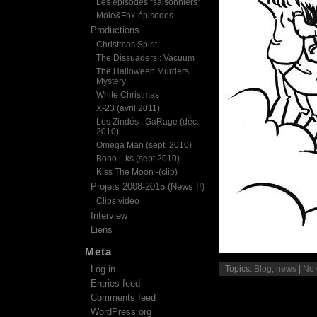
Les épisodes “saisonniers”
Mole&Fox-épisodes
Productions
Christmas Spirit
The Dissuaders : Vacuum
The Halloween Murders
Mystery
White Christmas
X-23 (avril 2011)
Les Zindés : GaRage (déc.
2010)
Omega Man (sept. 2010)
Booo…ks (sept 2010)
Kiss The Moon -(clip)
Projets 2008-2015 (News !!)
Clips vidéo
Interview
Liens
Meta
Log in
Topics:
Blog
,
news
|
No
Entries feed
Comments feed
WordPress.org