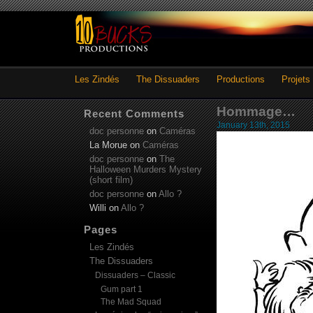
Les Zindés
The Dissuaders
Productions
Projets
Hommage…
Recent Comments
January 13th, 2015
doc personne
on
Caméras
La Morue
on
Caméras
doc personne
on
The
Halloween Murders Mystery
(short film)
doc personne
on
Allo ?
Willi
on
Allo ?
Pages
Les Zindés
The Dissuaders
Dissuaders – Classic
Gum part 1
The Mad Squad