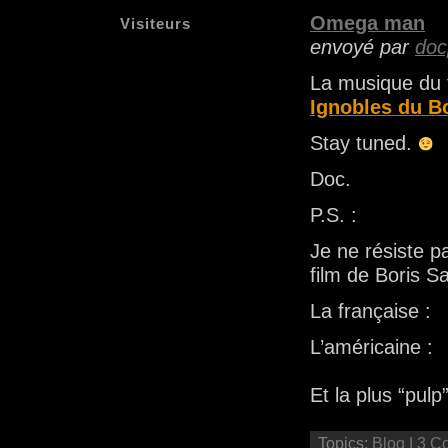
Omega man
Visiteurs
envoyé par
doc
La musique du 
Ignobles du B
Stay tuned.
Doc.
P.S. :
Je ne résiste p
film de Boris Sa
La française :
L’américaine :
Et la plus “pulp”
Topics:
Blog
|
3 C