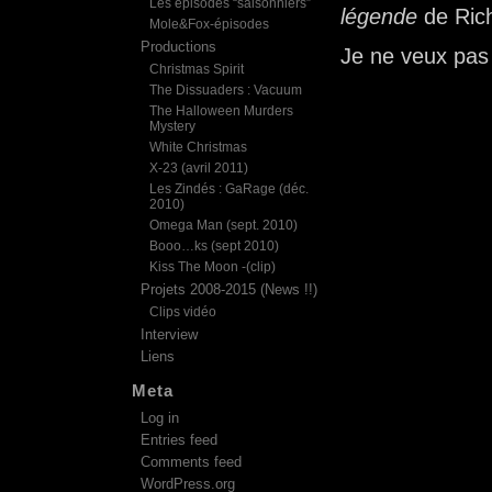
Les épisodes “saisonniers”
légende
de Ric
Mole&Fox-épisodes
Productions
Je ne veux pas 
Christmas Spirit
The Dissuaders : Vacuum
The Halloween Murders
Mystery
White Christmas
X-23 (avril 2011)
Les Zindés : GaRage (déc.
2010)
Omega Man (sept. 2010)
Booo…ks (sept 2010)
Kiss The Moon -(clip)
Projets 2008-2015 (News !!)
Clips vidéo
Interview
Liens
Meta
Log in
Entries feed
Comments feed
WordPress.org