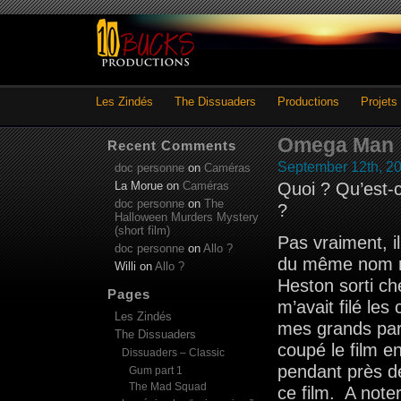
Les Zindés
The Dissuaders
Productions
Projets
Omega Man
Recent Comments
September 12th, 2
doc personne
on
Caméras
La Morue
on
Caméras
Quoi ? Qu’est-
doc personne
on
The
?
Halloween Murders Mystery
(short film)
Pas vraiment, il
doc personne
on
Allo ?
du même nom ré
Willi
on
Allo ?
Heston sorti ch
Pages
m’avait filé les
Les Zindés
mes grands pare
The Dissuaders
coupé le film e
Dissuaders – Classic
pendant près de
Gum part 1
The Mad Squad
ce film. A noter