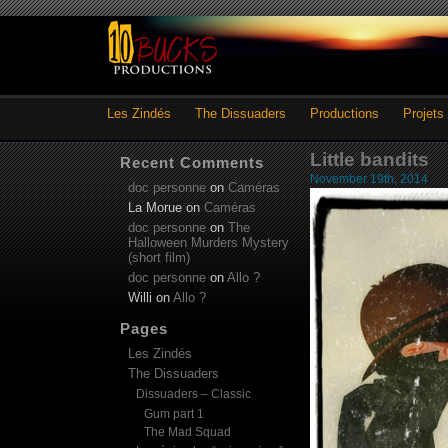
Les Zindés
The Dissuaders
Productions
Projets
Little bandits
Recent Comments
November 19th, 2014
doc personne
on
Caméras
La Morue
on
Caméras
doc personne
on
The
Halloween Murders Mystery
(short film)
doc personne
on
Allo ?
Willi
on
Allo ?
Pages
Les Zindés
The Dissuaders
Dissuaders – Classic
Gum part 1
The Mad Squad