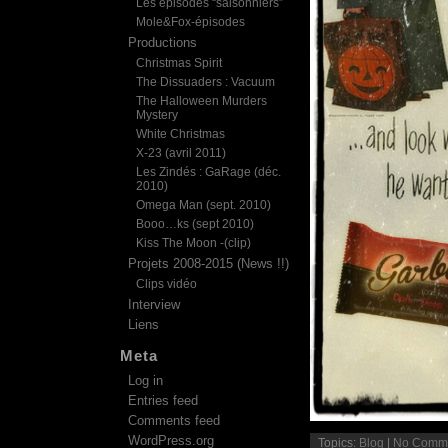
Les épisodes “saisonniers”
Mole&Fox-épisodes
Productions
Christmas Spirit
The Dissuaders : Vacuum
The Halloween Murders
Mystery
White Christmas
X-23 (avril 2011)
Les Zindés : GaRage (déc.
2010)
Omega Man (sept. 2010)
Booo…ks (sept 2010)
Kiss The Moon -(clip)
Projets 2008-2015 (News !!)
Clips vidéo
Interview
Liens
Meta
Log in
Entries feed
Comments feed
WordPress.org
Topics:
Blog
|
No Comme