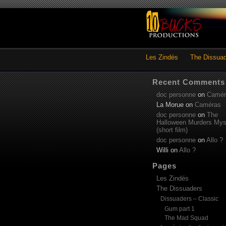
Les Zindés
The Dissua
Recent Comments
doc personne
on
Camér
La Morue
on
Caméras
doc personne
on
The
Halloween Murders Mys
(short film)
doc personne
on
Allo ?
Willi
on
Allo ?
Pages
Les Zindés
The Dissuaders
Dissuaders – Classic
Gum part 1
The Mad Squad