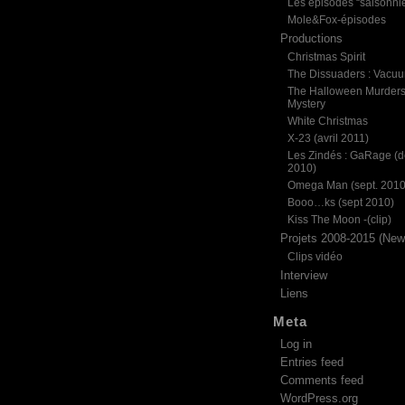
Les épisodes “saisonni
Mole&Fox-épisodes
Productions
Christmas Spirit
The Dissuaders : Vacu
The Halloween Murder
Mystery
White Christmas
X-23 (avril 2011)
Les Zindés : GaRage (d
2010)
Omega Man (sept. 2010
Booo…ks (sept 2010)
Kiss The Moon -(clip)
Projets 2008-2015 (News
Clips vidéo
Interview
Liens
Meta
Log in
Entries feed
Comments feed
WordPress.org