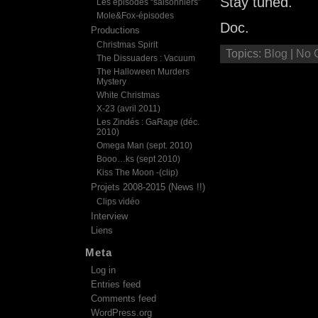
Stay tuned.
Les épisodes “saisonniers”
Mole&Fox-épisodes
Doc.
Productions
Christmas Spirit
Topics:
Blog
|
No 
The Dissuaders : Vacuum
The Halloween Murders
Mystery
White Christmas
X-23 (avril 2011)
Les Zindés : GaRage (déc.
2010)
Omega Man (sept. 2010)
Booo…ks (sept 2010)
Kiss The Moon -(clip)
Projets 2008-2015 (News !!)
Clips vidéo
Interview
Liens
Meta
Log in
Entries feed
Comments feed
WordPress.org