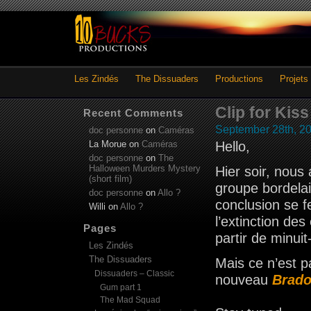
Les Zindés
The Dissuaders
Productions
Projets
Clip for Kis
Recent Comments
September 28th, 2
doc personne
on
Caméras
La Morue
on
Caméras
Hello,
doc personne
on
The
Halloween Murders Mystery
Hier soir, nous 
(short film)
groupe bordela
doc personne
on
Allo ?
conclusion se f
Willi
on
Allo ?
l’extinction de
Pages
partir de minuit
Les Zindés
The Dissuaders
Mais ce n’est p
Dissuaders – Classic
nouveau
Brad
Gum part 1
The Mad Squad