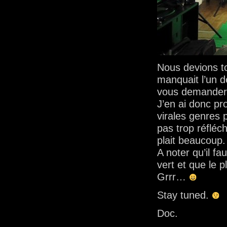
Nous devions to
manquait l’un de
vous demander d
J’en ai donc pr
virales genres 
pas trop réfléc
plait beaucoup.
A noter qu’il f
vert et que le p
Grrr…
Stay tuned.
Doc.