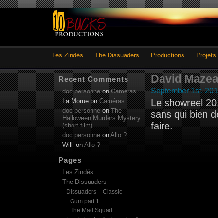
Les Zindés
The Dissuaders
Productions
Projets
David Mazea
Recent Comments
September 1st, 20
doc personne
on
Caméras
La Morue
on
Caméras
Le showreel 20
doc personne
on
The
sans qui bien d
Halloween Murders Mystery
faire.
(short film)
doc personne
on
Allo ?
Willi
on
Allo ?
Pages
Les Zindés
The Dissuaders
Dissuaders – Classic
Gum part 1
The Mad Squad