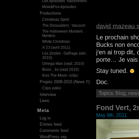
Les épisodes “saisonniers”
Mole&Fox-épisodes
Productions
Christmas Spirit
david mazeau 
The Dissuaders : Vacuum
The Halloween Murders
Mystery
Le prochain sho
White Christmas
Bucks non enco
X-23 (avril 2011)
j’en ai trop dit
Les Zindés : GaRage (déc.
2010)
porte… Je vais 
Omega Man (sept. 2010)
Booo…ks (sept 2010)
Stay tuned.
Kiss The Moon -(clip)
Doc.
Projets 2008-2015 (News !!)
Clips vidéo
Topics:
Blog
,
new
Interview
Liens
Fond Vert, 2
Meta
May 9th, 2011
Log in
Entries feed
Comments feed
WordPress.org