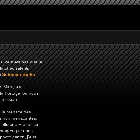
s. ce n’est pas que je
utôt au ralenti,
de
Solomon Burke
t. Mais, les
 du Portugal où nous
 mission.
e, la menace des
nes non menaçantes,
ppelle une Production
s images que nous
 photo canon, j’eus