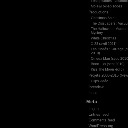
Les épisodes “saisonni
Mole&Fox-épisodes
Productions
Christmas Spirit
The Dissuaders : Vacu
The Halloween Murder
Mystery
White Christmas
X-23 (avril 2011)
Les Zindés : GaRage (d
2010)
Omega Man (sept. 2010
Booo…ks (sept 2010)
Kiss The Moon -(clip)
Projets 2008-2015 (News
Clips vidéo
Interview
Liens
Meta
Log in
Entries feed
Comments feed
WordPress.org