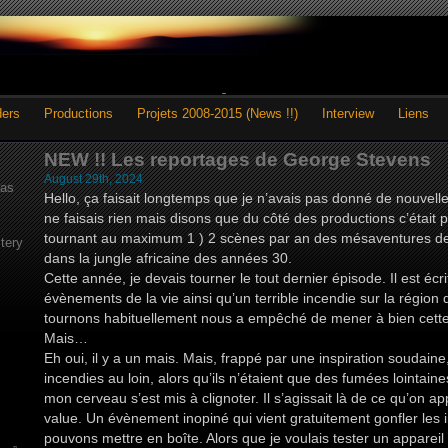
ders
Productions
Projets 2008-2015 (News !!)
Interview
Liens
NEW !! Les reportages de George Stevens
August 29th, 2024
as
Hello, ça faisait longtemps que je n’avais pas donné de nouvelle
ne faisais rien mais disons que du côté des productions c’était pl
tournant au maximum 1 ) 2 scènes par an des mésaventures 
tery
dans la jungle africaine des années 30.
Cette année, je devais tourner le tout dernier épisode. Il est écri
évènements de la vie ainsi qu’un terrible incendie sur la région
tournons habituellement nous a empêché de mener à bien cette
Mais…
Eh oui, il y a un mais. Mais, frappé par une inspiration soudain
incendies au loin, alors qu’ils n’étaient que des fumées lointai
mon cerveau s’est mis à clignoter. Il s’agissait là de ce qu’on a
value. Un évènement inopiné qui vient gratuitement gonfler le
pouvons mettre en boîte. Alors que je voulais tester un appareil