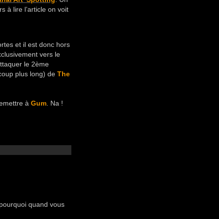
à lire l’article on voit
rtes et il est donc hors
xclusivement vers le
 attaquer le 2ème
coup plus long) de
The
remettre à
Gum
. Na !
 pourquoi quand vous