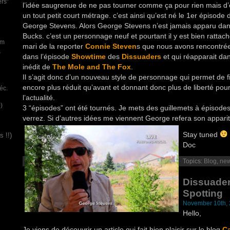
ers”
l’idée saugrenue de ne pas tourner comme ça pour rien mais d’en
un tout petit court métrage. c’est ainsi qu’est né le 1er épisode
George Stevens. Alors George Stevens n’est jamais apparu dan
Bucks. c’est un personnage neuf et pourtant il y est bien rattaché.
um
mari de la reporter
Connie Steven
s que nous avons rencontrée
s
dans l’épisode
Showtime
des
Dissuaders
et qui réapparait da
inédit de
The Mole and The Fox
.
Il s’agit donc d’un nouveau style de personnage qui permet de fi
encore plus réduit qu’avant et donnant donc plus de liberté pour
éc.
l’actualité.
)
3 “épisodes” ont été tournés. Je mets des guillemets à épisod
verrez. Si d’autres idées me viennent George refera son apparit
Stay tuned
 !!)
Doc
Topics:
Blog
,
ne
Dissuader
Spotting
November 10th,
Hello,
Je viens de découvrir un article qui fait bien plaisir sur le blog
Ca