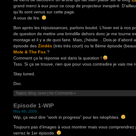
grand merci à eux pour ce coup de projecteur inespéré. D’ailleurs 
qu’ils sont venus sur cette page.
A vous de lire.
Bon après les réjouissances, parlons boulot. L’hiver est à nos po
de question de mettre une brindille dehors donc je me tourne e
montage et il y a de quoi faire. Mais, j’hésite… Dois-je d’abord
épisode des
Zindés
(très très court) ou le 8ème épisode (beau
Mole & The Fox
?
Comment ça la réponse est dans la question !
Tsss. Si ça se trouve, rien que pour vous contredire je vais me 
Stay tuned.
Doc.
Topics:
Blog
,
news
|
No Comments »
Episode 1-WIP
May 4th, 2009
Wip, ça veut dire “work in progress” pour les néophites.
Toujours pas d’images à vous montrer mais vous comprendrez
verrez le 1er épisode.