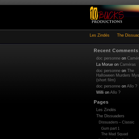
Les Zindés
The Dissua
Recent Comments
doc personne
on
Camér
La Morue
on
Caméras
doc personne
on
The
Halloween Murders Mys
(short film)
doc personne
on
Allo ?
Willi
on
Allo ?
Pages
Les Zindés
The Dissuaders
Dissuaders – Classic
Gum part 1
The Mad Squad