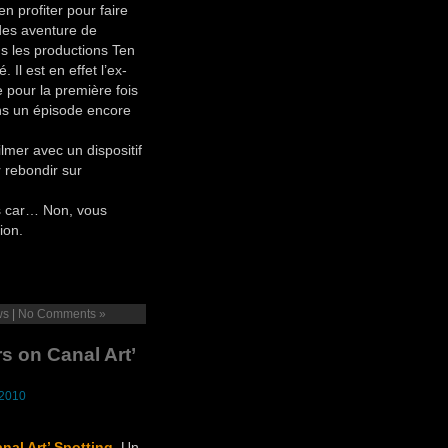
 profiter pour faire
 des aventure de
s les productions Ten
 Il est en effet l’ex-
 pour la première fois
ns un épisode encore
lmer avec un dispositif
 rebondir sur
es car… Non, vous
ion.
ws
|
No Comments »
s on Canal Art’
 2010
nal Art’ Spotting
. Un