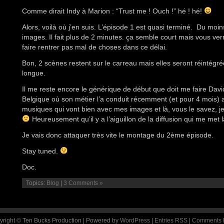
Comme dirait Indy à Marion : “Trust me ! Ouch !” hé ! hé!
Alors, voilà où j’en suis. L’épisode 1 est quasi terminé. Du mo
images. Il fait plus de 2 minutes. ça semble court mais vous verr
faire rentrer pas mal de choses dans ce délai.
Bon, 2 scènes restent sur le carreau mais elles seront réintégré
longue.
Il me reste encore le générique de début que doit me faire Dav
Belgique où son métier l’a conduit récemment (et pour 4 mois) a
musiques qui vont bien avec mes images et là, vous le savez, je
Heureusement qu’il y a l’aiguillon de la diffusion qui me met 
Je vais donc attaquer très vite le montage du 2ème épisode.
Stay tuned.
Doc.
Topics:
Blog
|
3 Comments »
yright © Ten Bucks Production | Powered by
WordPress
|
Entries RSS
|
Comments