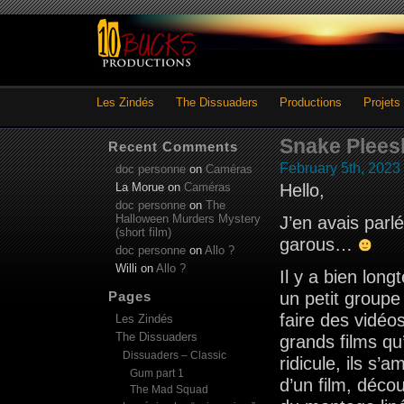
Les Zindés
The Dissuaders
Productions
Projets
Snake Pleesk
Recent Comments
February 5th, 2023
doc personne
on
Caméras
La Morue
on
Caméras
Hello,
doc personne
on
The
Halloween Murders Mystery
J’en avais parl
(short film)
garous…
doc personne
on
Allo ?
Willi
on
Allo ?
Il y a bien lon
Pages
un petit groupe
faire des vidéo
Les Zindés
The Dissuaders
grands films qu
Dissuaders – Classic
ridicule, ils s’
Gum part 1
d’un film, déco
The Mad Squad