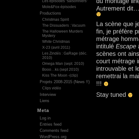
du montage lin
Les épisodes “saisonniers”
Mole&Fox-épisodes
Autrement dit… 
Productions
Christmas Spirit
La scène que je
The Dissuaders : Vacuum
fin, je préfère 
The Halloween Murders
Mystery
métrage homm
White Christmas
intitulé
Escape 
X-23 (avril 2011)
scènes ont ains
Les Zindés : GaRage (déc.
2010)
court métrage in
Omega Man (sept. 2010)
introuvable et 
Booo…ks (sept 2010)
remettrai la m
Kiss The Moon -(clip)
Projets 2008-2015 (News !!)
!!!
Clips vidéo
Stay tuned
Interview
Liens
Meta
Log in
Entries feed
Comments feed
WordPress.org