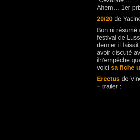
“Cézanne”…
Ahem… 1er prix
20/20
de Yacin
Bon ni résumé 
festival de Luss
dernier il faisa
avoir discuté av
iln’empêche qu
voici
sa fiche 
Erectus
de Vin
– trailer :