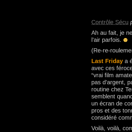
Contrôle Sécu
Ah au fait, je n
l’air parfois.
(Re-re-rouleme
Last Friday
a é
avec ces féroce
“vrai film amate
pas d’argent, 
routine chez T
semblent quand
un écran de con
pros et des ton
considéré com
Voilà, voilà, c