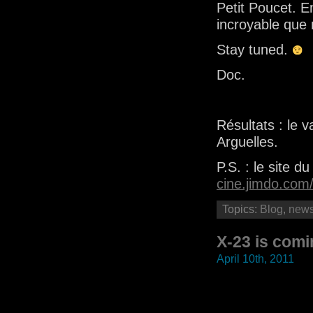
Petit Poucet. E
incroyable que 
Stay tuned.
Doc.
Résultats : le 
Arguelles.
P.S. : le site d
cine.jimdo.com
Topics:
Blog
,
new
X-23 is com
April 10th, 2011