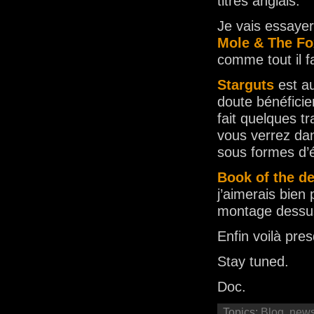
titres anglais.
Je vais essayer
Mole & The Fo
comme tout il fa
Starguts
est au
doute bénéficie
fait quelques t
vous verrez d
sous formes d’
Book of the d
j’aimerais bien
montage dessu
Enfin voilà pr
Stay tuned.
Doc.
Topics:
Blog
,
new