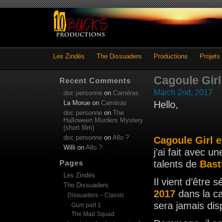
Les Zindés
The Dissuaders
Productions
Projets
Cagoule Girl
Recent Comments
March 2nd, 2017
doc personne
on
Caméras
La Morue
on
Caméras
Hello,
doc personne
on
The
Halloween Murders Mystery
(short film)
doc personne
on
Allo ?
Cagoule Girl e
Willi
on
Allo ?
j’ai fait avec u
Pages
talents de
Bast
Les Zindés
Il vient d’être 
The Dissuaders
2017
dans la ca
Dissuaders – Classic
sera jamais disp
Gum part 1
The Mad Squad