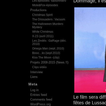
Dommage, il est
Les épisodes “saisonniers”
Mole&Fox-épisodes
Productions
Christmas Spirit
The Dissuaders : Vacuum
The Halloween Murders
Mystery
White Christmas
X-23 (avril 2011)
Les Zindés : GaRage (déc.
2010)
Omega Man (sept. 2010)
Booo…ks (sept 2010)
Kiss The Moon -(clip)
Projets 2008-2015 (News !!)
Clips vidéo
Interview
Liens
Meta
Log in
Entries feed
Le film sera dif
Comments feed
fêtes de Lussac
WordPress.org