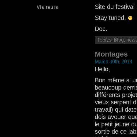
Site du festival
Visiteurs
Stay tuned.
Doc.
Topics:
Blog
,
new
Montages
March 30th, 2014
Hello,
Bon même si une
beaucoup derriè
différents proj
vieux serpent 
travail) qui dat
dois avouer que
le petit jeune q
sortie de ce lab