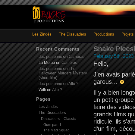
Les Zindés
The Dissuaders
Productions
Projets
Snake Pleesk
Recent Comments
February 5th, 2023
doc personne
on
Caméras
La Morue
on
Caméras
Hello,
doc personne
on
The
Halloween Murders Mystery
J’en avais parl
(short film)
garous…
doc personne
on
Allo ?
Willi
on
Allo ?
Il y a bien lon
Pages
un petit groupe
faire des vidéo
Les Zindés
The Dissuaders
grands films qu
Dissuaders – Classic
ridicule, ils s’
Gum part 1
d’un film, déco
The Mad Squad