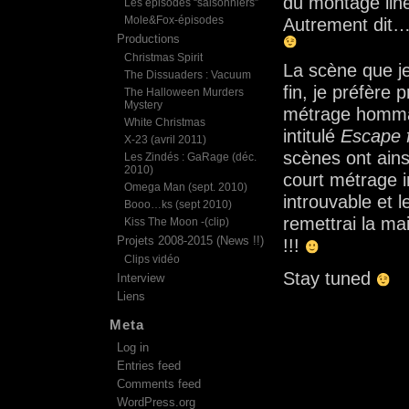
du montage lin
Les épisodes “saisonniers”
Mole&Fox-épisodes
Autrement dit… 
Productions
Christmas Spirit
La scène que je
The Dissuaders : Vacuum
fin, je préfère 
The Halloween Murders
Mystery
métrage homm
White Christmas
intitulé
Escape 
X-23 (avril 2011)
scènes ont ains
Les Zindés : GaRage (déc.
2010)
court métrage in
Omega Man (sept. 2010)
introuvable et 
Booo…ks (sept 2010)
remettrai la m
Kiss The Moon -(clip)
Projets 2008-2015 (News !!)
!!!
Clips vidéo
Stay tuned
Interview
Liens
Meta
Log in
Entries feed
Comments feed
WordPress.org