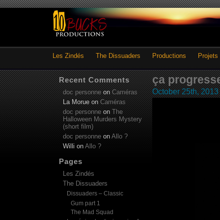
Les Zindés
The Dissuaders
Productions
Projets
ça progres
Recent Comments
October 25th, 2013
doc personne
on
Caméras
La Morue
on
Caméras
doc personne
on
The
Halloween Murders Mystery
(short film)
doc personne
on
Allo ?
Willi
on
Allo ?
Pages
Les Zindés
The Dissuaders
Dissuaders – Classic
Gum part 1
The Mad Squad