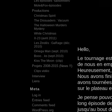
Les épisodes “saisonniers”
Mole&Fox-épisodes
Productions
Christmas Spirit
The Dissuaders : Vacuum
The Halloween Murders
Mystery
White Christmas
X-23 (avril 2011)
Les Zindés : GaRage (déc.
2010)
Hello,
Omega Man (sept. 2010)
Booo…ks (sept 2010)
Le tournage est 
Kiss The Moon -(clip)
de nous en emp
Projets 2008-2015 (News !!)
Heureusement, i
Clips vidéo
Nous avons fin
Interview
Liens
avons tournées 
sur le plateau 
Meta
Log in
Je pense pouvoi
Entries feed
long épisode de
Comments feed
jusqu’au bout d
WordPress.org