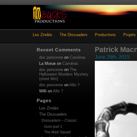
Les Zindés
The Dissuaders
Productions
Projets
Patrick Mac
Recent Comments
June 26th, 2015
doc personne
on
Caméras
La Morue
on
Caméras
doc personne
on
The
Halloween Murders Mystery
(short film)
doc personne
on
Allo ?
Willi
on
Allo ?
Pages
Les Zindés
The Dissuaders
Dissuaders – Classic
Gum part 1
The Mad Squad