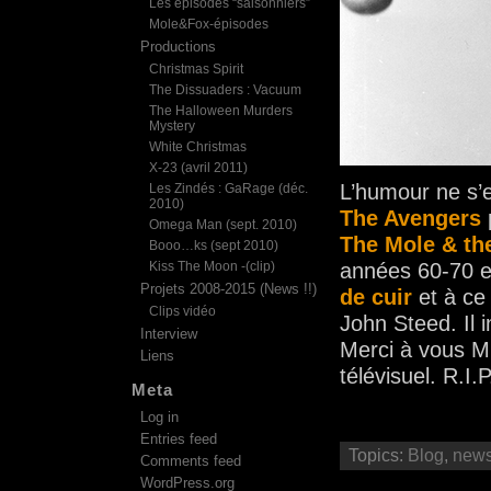
Les épisodes “saisonniers”
Mole&Fox-épisodes
Productions
Christmas Spirit
The Dissuaders : Vacuum
The Halloween Murders
Mystery
White Christmas
X-23 (avril 2011)
L’humour ne s’e
Les Zindés : GaRage (déc.
2010)
The Avengers
Omega Man (sept. 2010)
The Mole & th
Booo…ks (sept 2010)
Kiss The Moon -(clip)
années 60-70 et
Projets 2008-2015 (News !!)
de cuir
et à ce
Clips vidéo
John Steed. Il i
Interview
Merci à vous M
Liens
télévisuel. R.I.P
Meta
Log in
Entries feed
Topics:
Blog
,
new
Comments feed
WordPress.org