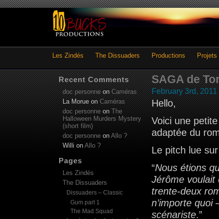
Les Zindés
The Dissuaders
Productions
Projets
SAGA de Ton
Recent Comments
February 3rd, 2011
doc personne
on
Caméras
La Morue
on
Caméras
Hello,
doc personne
on
The
Halloween Murders Mystery
Voici une petit
(short film)
adaptée du rom
doc personne
on
Allo ?
Willi
on
Allo ?
Le pitch lue sur
Pages
“
Nous étions qua
Les Zindés
Jérôme voulait 
The Dissuaders
trente-deux rom
Dissuaders – Classic
n’importe quoi 
Gum part 1
The Mad Squad
scénariste
.”