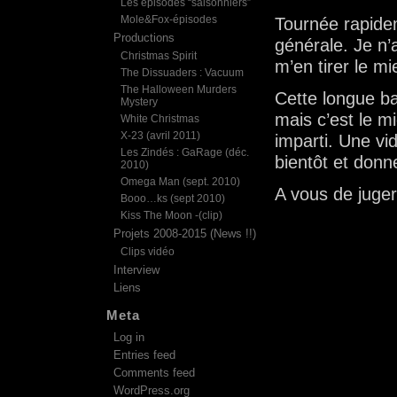
Les épisodes “saisonniers”
Mole&Fox-épisodes
Tournée rapide
Productions
générale. Je n’
Christmas Spirit
m’en tirer le mi
The Dissuaders : Vacuum
The Halloween Murders
Cette longue b
Mystery
mais c’est le m
White Christmas
X-23 (avril 2011)
imparti. Une vi
Les Zindés : GaRage (déc.
bientôt et donn
2010)
Omega Man (sept. 2010)
A vous de juge
Booo…ks (sept 2010)
Kiss The Moon -(clip)
Projets 2008-2015 (News !!)
Clips vidéo
Interview
Liens
Meta
Log in
Entries feed
Comments feed
WordPress.org