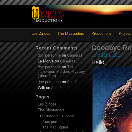
Les Zindés
The Dissuaders
Productions
Projets
Goodbye Rog
Recent Comments
July 11th, 2017
doc personne
on
Caméras
La Morue
on
Caméras
Hello,
doc personne
on
The
Halloween Murders Mystery
(short film)
doc personne
on
Allo ?
Willi
on
Allo ?
Pages
Les Zindés
The Dissuaders
Dissuaders – Classic
Gum part 1
The Mad Squad