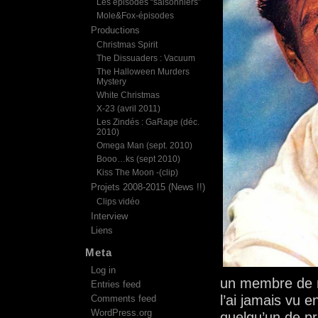
Les épisodes “saisonniers”
Mole&Fox-épisodes
Productions
Christmas Spirit
The Dissuaders : Vacuum
The Halloween Murders
Mystery
White Christmas
X-23 (avril 2011)
Les Zindés : GaRage (déc.
2010)
Omega Man (sept. 2010)
Booo…ks (sept 2010)
Kiss The Moon -(clip)
Projets 2008-2015 (News !!)
Clips vidéo
Interview
Liens
Meta
Log in
un membre de m
Entries feed
l’ai jamais vu 
Comments feed
WordPress.org
quelqu’un de p