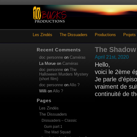
Les Zindés
The Dissuaders
Productions
Projets
The Shadow 
Recent Comments
April 21st, 2020
doc personne
on
Caméras
La Morue
on
Caméras
Hello,
doc personne
on
The
voici le 2ème 
Halloween Murders Mystery
Je parle d’épis
(short film)
doc personne
on
Allo ?
vraiment de sui
Willi
on
Allo ?
continuité de t
Pages
Les Zindés
The Dissuaders
Dissuaders – Classic
Gum part 1
The Mad Squad