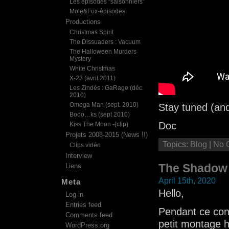
Les épisodes “saisonniers”
Mole&Fox-épisodes
Productions
Christmas Spirit
The Dissuaders : Vacuum
The Halloween Murders
Mystery
White Christmas
X-23 (avril 2011)
Les Zindés : GaRage (déc.
2010)
Omega Man (sept. 2010)
Stay tuned (an
Booo…ks (sept 2010)
Doc
Kiss The Moon -(clip)
Projets 2008-2015 (News !!)
Topics:
Blog
|
No 
Clips vidéo
Interview
The Shadow 
Liens
April 15th, 2020
Meta
Hello,
Log in
Entries feed
Pendant ce conf
Comments feed
petit montage h
WordPress.org