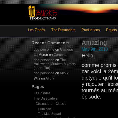
Les Zindés
The Dissuaders
Productions
Projets
Amazing
Recent Comments
May 9th, 2010
doc personne
on
Caméras
La Morue
on
Caméras
Hello,
doc personne
on
The
Halloween Murders Mystery
comme promis 
(short film)
car voici la 2è
doc personne
on
Allo ?
diptyque qu’il 
Willi
on
Allo ?
y rajouter l’épi
Pages
tournés au même
Les Zindés
épisode.
The Dissuaders
Dissuaders – Classic
Gum part 1
The Mad Squad