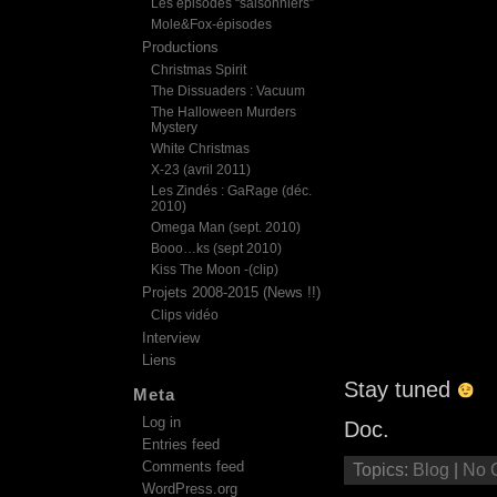
Les épisodes “saisonniers”
Mole&Fox-épisodes
Productions
Christmas Spirit
The Dissuaders : Vacuum
The Halloween Murders
Mystery
White Christmas
X-23 (avril 2011)
Les Zindés : GaRage (déc.
2010)
Omega Man (sept. 2010)
Booo…ks (sept 2010)
Kiss The Moon -(clip)
Projets 2008-2015 (News !!)
Clips vidéo
Interview
Liens
Stay tuned
Meta
Log in
Doc.
Entries feed
Comments feed
Topics:
Blog
|
No 
WordPress.org