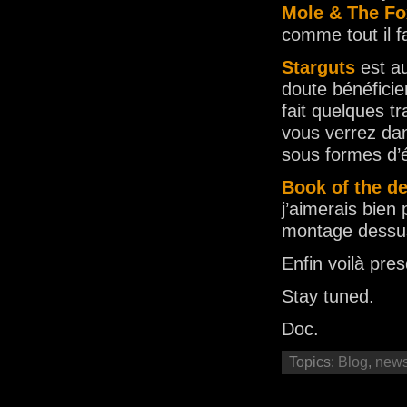
Mole & The Fo
comme tout il fa
Starguts
est au
doute bénéficie
fait quelques t
vous verrez d
sous formes d’
Book of the d
j’aimerais bien
montage dessu
Enfin voilà pr
Stay tuned.
Doc.
Topics:
Blog
,
new