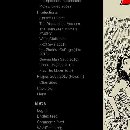
Les épisodes “saisonniers”
Mole&Fox-épisodes
Productions
Christmas Spirit
The Dissuaders : Vacuum
The Halloween Murders
Mystery
White Christmas
X-23 (avril 2011)
Les Zindés : GaRage (déc.
2010)
Omega Man (sept. 2010)
Booo…ks (sept 2010)
Kiss The Moon -(clip)
Projets 2008-2015 (News !!)
Clips vidéo
Interview
Liens
Meta
Log in
Entries feed
Comments feed
WordPress.org