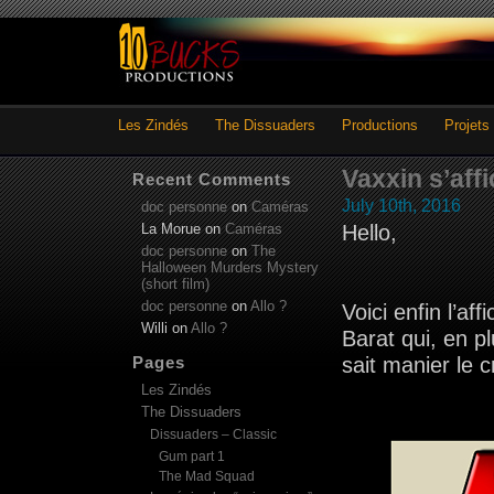
Les Zindés
The Dissuaders
Productions
Projets
Vaxxin s’affi
Recent Comments
July 10th, 2016
doc personne
on
Caméras
La Morue
on
Caméras
Hello,
doc personne
on
The
Halloween Murders Mystery
(short film)
doc personne
on
Allo ?
Voici enfin l’af
Willi
on
Allo ?
Barat qui, en p
Pages
sait manier le 
Les Zindés
The Dissuaders
Dissuaders – Classic
Gum part 1
The Mad Squad