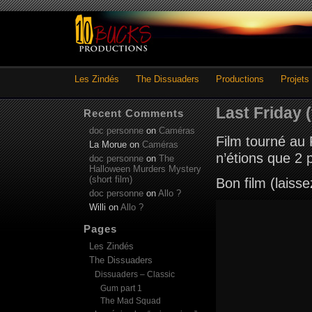
Les Zindés
The Dissuaders
Productions
Projets
Last Friday (
Recent Comments
doc personne
on
Caméras
Film tourné au
La Morue
on
Caméras
n’étions que 2 
doc personne
on
The
Halloween Murders Mystery
(short film)
Bon film (laisse
doc personne
on
Allo ?
Willi
on
Allo ?
Pages
Les Zindés
The Dissuaders
Dissuaders – Classic
Gum part 1
The Mad Squad