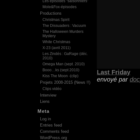
Les épisodes “saisonniers”
Mole&Fox-épisodes
Productions
Christmas Spirit
The Dissuaders : Vacuum
The Halloween Murders
Mystery
White Christmas
X-23 (avril 2011)
Les Zindés : GaRage (déc.
2010)
Omega Man (sept. 2010)
Booo…ks (sept 2010)
Last Friday
Kiss The Moon -(clip)
envoyé par
doc
Projets 2008-2015 (News !!)
Clips vidéo
Interview
Liens
Meta
Log in
Entries feed
Comments feed
WordPress.org