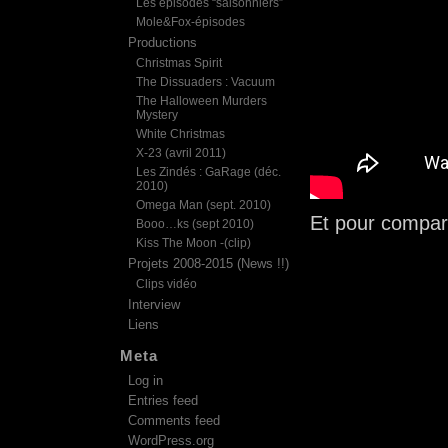
Les épisodes “saisonniers”
Mole&Fox-épisodes
Productions
Christmas Spirit
The Dissuaders : Vacuum
The Halloween Murders
Mystery
White Christmas
X-23 (avril 2011)
Les Zindés : GaRage (déc.
2010)
Omega Man (sept. 2010)
Et pour comparer
Booo…ks (sept 2010)
Kiss The Moon -(clip)
Projets 2008-2015 (News !!)
Clips vidéo
Interview
Liens
Meta
Log in
Entries feed
Comments feed
WordPress.org