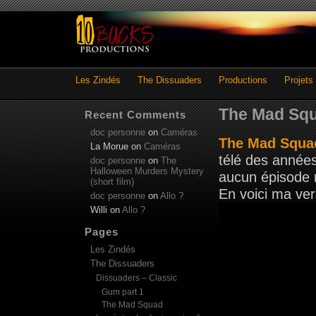
Les Zindés
The Dissuaders
Productions
Projets
The Mad Sq
Recent Comments
doc personne
on
Caméras
The Mad Squa
La Morue
on
Caméras
télé des années
doc personne
on
The
Halloween Murders Mystery
aucun épisode 
(short film)
En voici ma ver
doc personne
on
Allo ?
Willi
on
Allo ?
Pages
Les Zindés
The Dissuaders
Dissuaders – Classic
Gum part 1
The Mad Squad