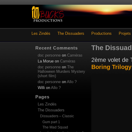
Les Zindés
The Dissuaders
Productions
Projets
The Dissuad
Recent Comments
doc personne
on
Caméras
2ème volet de
La Morue
on
Caméras
Boring Trilogy
doc personne
on
The
Halloween Murders Mystery
(short film)
doc personne
on
Allo ?
Willi
on
Allo ?
Pages
Les Zindés
The Dissuaders
Dissuaders – Classic
Gum part 1
The Mad Squad