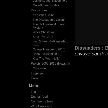
Les épisodes “saisonniers”
Mole&Fox-épisodes
Productions
Christmas Spirit
The Dissuaders : Vacuum
The Halloween Murders
Mystery
White Christmas
X-23 (avril 2011)
Les Zindés : GaRage (déc.
2010)
Dissuaders :
Omega Man (sept. 2010)
envoyé par
doc
Booo…ks (sept 2010)
Kiss The Moon -(clip)
Projets 2008-2015 (News !!)
Clips vidéo
Interview
Liens
Meta
Log in
Entries feed
Comments feed
WordPress.org