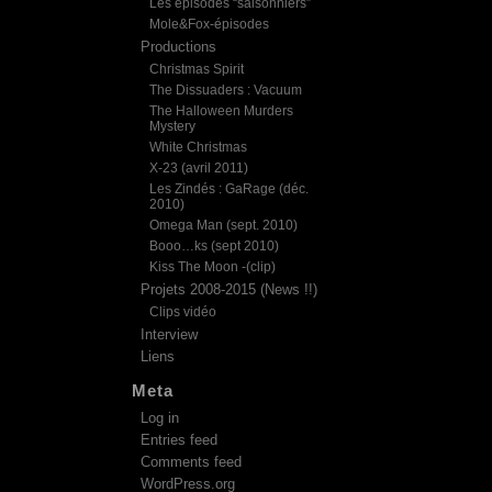
Les épisodes “saisonniers”
Mole&Fox-épisodes
Productions
Christmas Spirit
The Dissuaders : Vacuum
The Halloween Murders
Mystery
White Christmas
X-23 (avril 2011)
Les Zindés : GaRage (déc.
2010)
Omega Man (sept. 2010)
Booo…ks (sept 2010)
Kiss The Moon -(clip)
Projets 2008-2015 (News !!)
Clips vidéo
Interview
Liens
Meta
Log in
Entries feed
Comments feed
WordPress.org