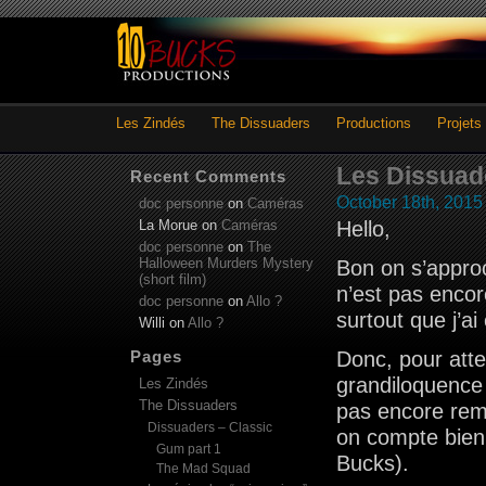
Les Zindés
The Dissuaders
Productions
Projets
Les Dissuad
Recent Comments
October 18th, 2015
doc personne
on
Caméras
La Morue
on
Caméras
Hello,
doc personne
on
The
Halloween Murders Mystery
Bon on s’approc
(short film)
n’est pas encor
doc personne
on
Allo ?
surtout que j’a
Willi
on
Allo ?
Pages
Donc, pour atte
grandiloquence 
Les Zindés
The Dissuaders
pas encore rem
Dissuaders – Classic
on compte bien
Gum part 1
Bucks).
The Mad Squad