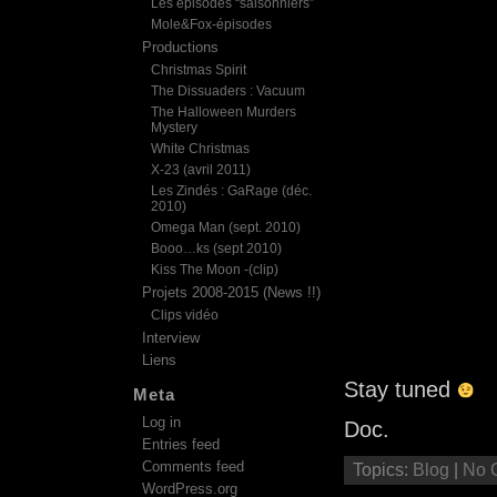
Les épisodes “saisonniers”
Mole&Fox-épisodes
Productions
Christmas Spirit
The Dissuaders : Vacuum
The Halloween Murders
Mystery
White Christmas
X-23 (avril 2011)
Les Zindés : GaRage (déc.
2010)
Omega Man (sept. 2010)
Booo…ks (sept 2010)
Kiss The Moon -(clip)
Projets 2008-2015 (News !!)
Clips vidéo
Interview
Liens
Stay tuned
Meta
Log in
Doc.
Entries feed
Comments feed
Topics:
Blog
|
No 
WordPress.org