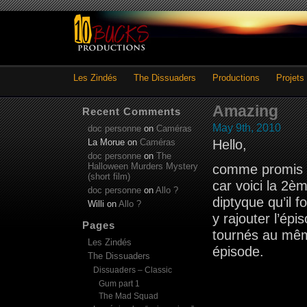
Les Zindés
The Dissuaders
Productions
Projets
Amazing
Recent Comments
May 9th, 2010
doc personne
on
Caméras
La Morue
on
Caméras
Hello,
doc personne
on
The
Halloween Murders Mystery
comme promis 
(short film)
car voici la 2è
doc personne
on
Allo ?
diptyque qu’il 
Willi
on
Allo ?
y rajouter l’épi
Pages
tournés au même
Les Zindés
épisode.
The Dissuaders
Dissuaders – Classic
Gum part 1
The Mad Squad