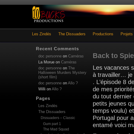
Les Zindés
The Dissuaders
Productions
Projets
Recent Comments
Back to Spi
doc personne
on
Caméras
La Morue
on
Caméras
Les vacances so
doc personne
on
The
Halloween Murders Mystery
à travailler… je
(short film)
. L’épisode 8 d
doc personne
on
Allo ?
de mes priorit
Willi
on
Allo ?
du tout dernier 
Pages
petits jeunes q
Les Zindés
temps voulu) et
The Dissuaders
Portugal pour ac
Dissuaders – Classic
Gum part 1
entamé voici m
The Mad Squad