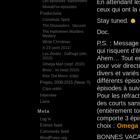
En attendant le
Les épisodes “saisonniers”
Mole&Fox-épisodes
ceux qui ont la
Productions
Stay tuned.
Christmas Spirit
The Dissuaders : Vacuum
Doc.
The Halloween Murders
Mystery
White Christmas
P.S. : Message
X-23 (avril 2011)
qui risquent d’ê
Les Zindés : GaRage (déc.
Ahem… Tout en 
2010)
Omega Man (sept. 2010)
pour voir direc
Booo…ks (sept 2010)
divers et variés
Kiss The Moon -(clip)
différents épis
Projets 2008-2015 (News !!)
épisodes à suiv
Clips vidéo
Pour les réfrac
Interview
Liens
des courts san
(entièrement to
Meta
comporte 3 épis
Log in
choix :
Omega
Entries feed
Comments feed
BONNES VACAN
WordPress.org