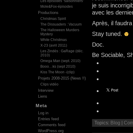
Les épisodes “saisonniers”
je suis incorrigi
Mole&Fox-épisodes
avec les dernie
Productions
Christmas Spirit
Après, il faudr
The Dissuaders : Vacuum
The Halloween Murders
Stay tuned.
Mystery
White Christmas
Doc.
X-23 (avril 2011)
Les Zindés : GaRage (déc.
Be Sociable, S
2010)
Omega Man (sept. 2010)
Booo…ks (sept 2010)
Kiss The Moon -(clip)
Projets 2008-2015 (News !!)
Clips vidéo
Interview
Liens
Meta
Log in
Entries feed
Topics:
Blog
|
Com
Comments feed
WordPress.org