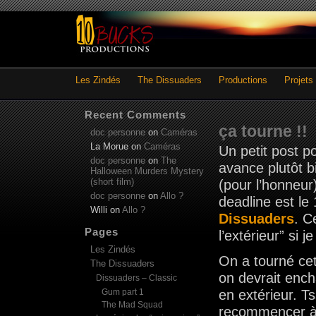
Les Zindés
The Dissuaders
Productions
Projets
Recent Comments
ça tourne !!
doc personne
on
Caméras
La Morue
on
Caméras
Un petit post po
doc personne
on
The
avance plutôt b
Halloween Murders Mystery
(short film)
(pour l’honneu
doc personne
on
Allo ?
deadline est le
Willi
on
Allo ?
Dissuaders
. C
Pages
l’extérieur” si je
Les Zindés
On a tourné cet
The Dissuaders
on devrait enc
Dissuaders – Classic
Gum part 1
en extérieur. T
The Mad Squad
recommencer à 