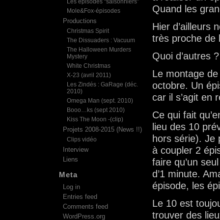
Les épisodes “saisonniers”
Quand les grand
Mole&Fox-épisodes
Productions
Hier d’ailleurs
Christmas Spirit
très proche de 
The Dissuaders : Vacuum
The Halloween Murders
Quoi d’autres ?
Mystery
White Christmas
Le montage de l
X-23 (avril 2011)
octobre. Un épi
Les Zindés : GaRage (déc.
2010)
car il s’agit en
Omega Man (sept. 2010)
Booo…ks (sept 2010)
Ce qui fait qu’e
Kiss The Moon -(clip)
lieu des 10 pré
Projets 2008-2015 (News !!)
hors série). J
Clips vidéo
à coupler 2 épis
Interview
Liens
faire qu’un seul
d’1 minute. Am
Meta
épisode, les ép
Log in
Entries feed
Le 10 est toujou
Comments feed
trouver des lieu
WordPress.org