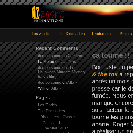
Les Zindés
The Dissuaders
Productions
Projets
Recent Comments
ça tourne !!
doc personne
on
Caméras
La Morue
on
Caméras
Bon juste un pe
doc personne
on
The
Halloween Murders Mystery
& the fox
a rep
(short film)
après un mois d’
doc personne
on
Allo ?
presse car le dé
Willi
on
Allo ?
fumée. Nous en 
Pages
manque encore 
Les Zindés
suis l’acteur le
The Dissuaders
tourne les plan
Dissuaders – Classic
Gum part 1
aparté, Roger Mo
The Mad Squad
à réaliser un é