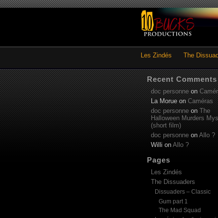
Les Zindés
The Dissua
Recent Comments
doc personne
on
Camér
La Morue
on
Caméras
doc personne
on
The
Halloween Murders Mys
(short film)
doc personne
on
Allo ?
Willi
on
Allo ?
Pages
Les Zindés
The Dissuaders
Dissuaders – Classic
Gum part 1
The Mad Squad