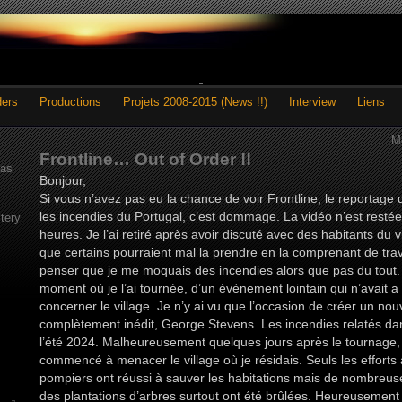
ders
Productions
Projets 2008-2015 (News !!)
Interview
Liens
M
Frontline… Out of Order !!
as
Bonjour,
Si vous n’avez pas eu la chance de voir Frontline, le reportag
les incendies du Portugal, c’est dommage. La vidéo n’est resté
tery
heures. Je l’ai retiré après avoir discuté avec des habitants du v
que certains pourraient mal la prendre en la comprenant de trav
penser que je me moquais des incendies alors que pas du tout. I
moment où je l’ai tournée, d’un évènement lointain qui n’avait a
concerner le village. Je n’y ai vu que l’occasion de créer un n
complètement inédit, George Stevens. Les incendies relatés dan
l’été 2024. Malheureusement quelques jours après le tournage,
commencé à menacer le village où je résidais. Seuls les effort
pompiers ont réussi à sauver les habitations mais de nombreuse
des plantations d’arbres surtout ont été brûlées. Heureusement