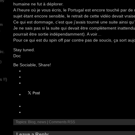
ers”
humaine ne fut à déplorer.
A l’heure où je vous écris, le Portugal est encore touché par de
sujet étant encore sensible, le retrait de cette vidéo devait vrai
Ce qui est dommage, c’est que j’avais tourné une suite ainsi qu’
um
Je ne sais pas si la suite qui devait être complètement inatten
s
pourrait être sortie indépendamment). A voir…
Pour ce qui est du spin off par contre pas de soucis, ça sort auj
Stay tuned.
éc.
Doc
)
Be Sociable, Share!
 !!)
Topics:
Blog
,
news
|
Comments RSS
Leave a Reply