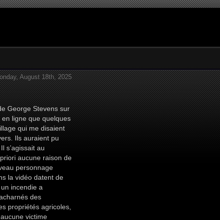
onday, August 18th, 2025
e de George Stevens sur
e en ligne que quelques
illage qui me disaient
ers. Ils auraient pu
l s’agissait au
 priori aucune raison de
ouveau personnage
s la vidéo datent de
 un incendie a
s acharnés des
s propriétés agricoles,
 aucune victime