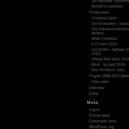
Les épisodes “saisonni
Mole&Fox-épisodes
Productions
Christmas Spirit
The Dissuaders : Vacu
The Halloween Murder
Mystery
White Christmas
X-23 (avril 2011)
Les Zindés : GaRage (d
2010)
Omega Man (sept. 2010
Booo…ks (sept 2010)
Kiss The Moon -(clip)
Projets 2008-2015 (News
Clips vidéo
Interview
Liens
Meta
Log in
Entries feed
Comments feed
WordPress.org