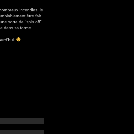
 nombreux incendies, le
semblablement être fait.
une sorte de “spin off”.
due dans sa forme
ourd’hui.