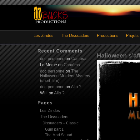
Les Zindés
The Dissuaders
Productions
Projets
Recent Comments
Halloween s’aff
doc personne
on
Caméras
La Morue
on
Caméras
doc personne
on
The
Halloween Murders Mystery
(short film)
doc personne
on
Allo ?
Willi
on
Allo ?
Pages
Les Zindés
The Dissuaders
Dissuaders – Classic
Gum part 1
The Mad Squad