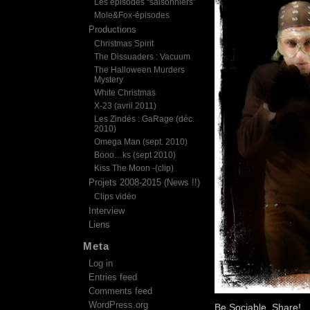
Les épisodes “saisonniers”
Mole&Fox-épisodes
Productions
Christmas Spirit
The Dissuaders : Vacuum
The Halloween Murders
Mystery
White Christmas
X-23 (avril 2011)
Les Zindés : GaRage (déc.
2010)
Omega Man (sept. 2010)
Booo…ks (sept 2010)
Kiss The Moon -(clip)
Projets 2008-2015 (News !!)
Clips vidéo
Interview
Liens
Meta
Log in
Entries feed
Comments feed
WordPress.org
Be Sociable, Share!