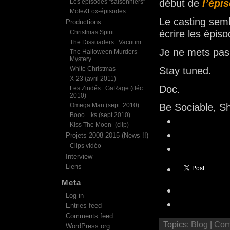
début de
l’épi
Les épisodes “saisonniers”
Mole&Fox-épisodes
Le casting semb
Productions
écrire les épiso
Christmas Spirit
The Dissuaders : Vacuum
Je ne mets pas
The Halloween Murders
Mystery
White Christmas
Stay tuned.
X-23 (avril 2011)
Doc.
Les Zindés : GaRage (déc.
2010)
Omega Man (sept. 2010)
Be Sociable, S
Booo…ks (sept 2010)
Kiss The Moon -(clip)
Projets 2008-2015 (News !!)
Clips vidéo
Interview
Liens
Meta
Log in
Entries feed
Comments feed
Topics:
Blog
|
Com
WordPress.org