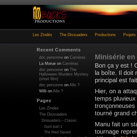
Les Zindés
The Dissuaders
Productions
Projets
Recent Comments
Minisérie en
doc personne
on
Caméras
La Morue
on
Caméras
Bon ça y est !
doc personne
on
The
la boîte. Il doi
Halloween Murders Mystery
(short film)
principal est fait
doc personne
on
Allo ?
Hier, on a atta
Willi
on
Allo ?
temps pluvieux 
Pages
tronçonneuses 
Les Zindés
tourné grand cho
The Dissuaders
Dissuaders – Classic
Manu fait un st
Gum part 1
tournage repren
The Mad Squad