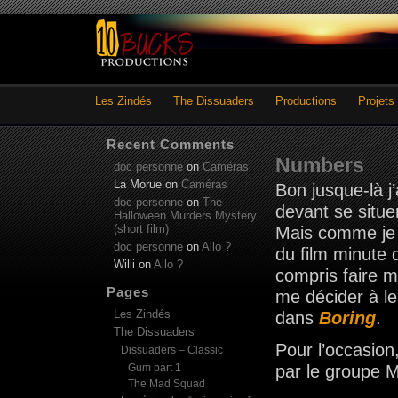
Les Zindés
The Dissuaders
Productions
Projets
Recent Comments
Numbers
doc personne
on
Caméras
La Morue
on
Caméras
Bon jusque-là j
doc personne
on
The
devant se situe
Halloween Murders Mystery
(short film)
Mais comme je le
doc personne
on
Allo ?
du film minute d
Willi
on
Allo ?
compris faire m
Pages
me décider à le 
Les Zindés
dans
Boring
.
The Dissuaders
Pour l’occasio
Dissuaders – Classic
Gum part 1
par le groupe M
The Mad Squad