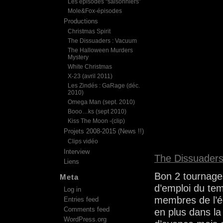
Les épisodes “saisonniers”
Mole&Fox-épisodes
Productions
Christmas Spirit
The Dissuaders : Vacuum
The Halloween Murders
Mystery
White Christmas
X-23 (avril 2011)
Les Zindés : GaRage (déc.
2010)
Omega Man (sept. 2010)
Booo…ks (sept 2010)
Kiss The Moon -(clip)
Projets 2008-2015 (News !!)
Clips vidéo
Interview
The Dissuader
Liens
Bon 2 tournage
Meta
d’emploi du tem
Log in
membres de l’é
Entries feed
Comments feed
en plus dans la f
WordPress.org