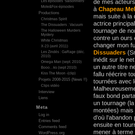
de mes acteur
Les épisodes “saisonniers”
Mole&Fox-épisodes
à
Chapeau Melo
Productions
mais suite à la
Christmas Spirit
actrice princip
The Dissuaders : Vacuum
tournage de no
The Halloween Murders
Mystery
contre un ours 
White Christmas
changer mon fus
X-23 (avril 2011)
Dissuaders
(Sn
Les Zindés : GaRage (déc.
2010)
inédit sur le ne
Omega Man (sept. 2010)
un autre titre n
Booo…ks (sept 2010)
fallu réécrire t
Kiss The Moon -(clip)
Projets 2008-2015 (News !!)
tournées avec l
Clips vidéo
Malheureusement
Interview
faux bond partan
Liens
un tournage (la
Meta
montées) mais j
Log in
d’où l’abandon 
Entries feed
ensuite en tour
Comments feed
mener à terme l
WordPress.org