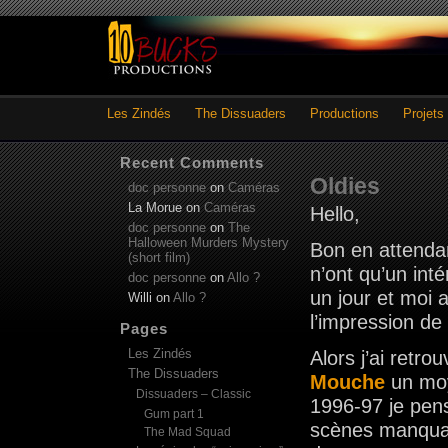
Les Zindés
The Dissuaders
Productions
Projets
Recent Comments
Oldies
doc personne
on
Caméras
La Morue
on
Caméras
Hello,
doc personne
on
The
Halloween Murders Mystery
Bon en attendan
(short film)
n’ont qu’un int
doc personne
on
Allo ?
un jour et moi a
Willi
on
Allo ?
l’impression d
Pages
Les Zindés
Alors j’ai ret
The Dissuaders
Mouche
un moy
Dissuaders – Classic
1996-97 je pense
Gum part 1
scènes manquai
The Mad Squad