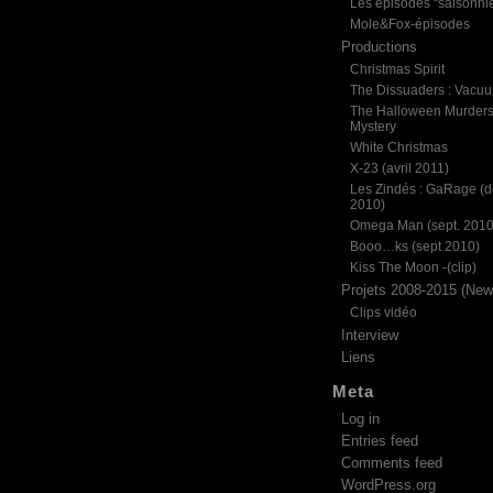
Les épisodes “saisonni
Mole&Fox-épisodes
Productions
Christmas Spirit
The Dissuaders : Vacu
The Halloween Murder
Mystery
White Christmas
X-23 (avril 2011)
Les Zindés : GaRage (d
2010)
Omega Man (sept. 2010
Booo…ks (sept 2010)
Kiss The Moon -(clip)
Projets 2008-2015 (News
Clips vidéo
Interview
Liens
Meta
Log in
Entries feed
Comments feed
WordPress.org