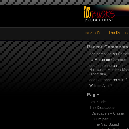
Les Zindés
The Dissua
Recent Comments
doc personne
on
Camér
La Morue
on
Caméras
doc personne
on
The
Halloween Murders Mys
(short film)
doc personne
on
Allo ?
Willi
on
Allo ?
Pages
Les Zindés
The Dissuaders
Dissuaders – Classic
Gum part 1
The Mad Squad