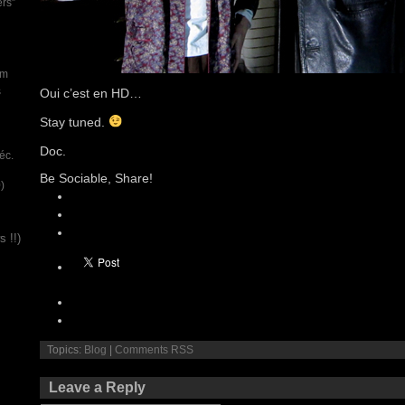
ers”
um
s
Oui c’est en HD…
Stay tuned.
Doc.
éc.
Be Sociable, Share!
)
 !!)
Topics:
Blog
|
Comments RSS
Leave a Reply