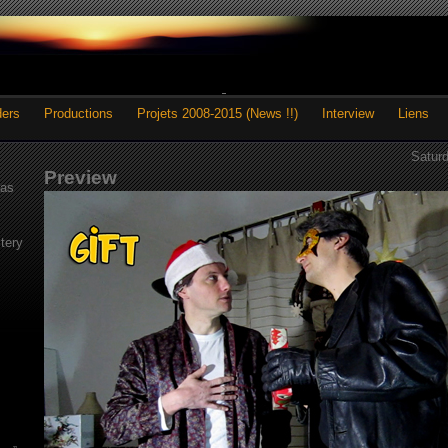
ders
Productions
Projets 2008-2015 (News !!)
Interview
Liens
Satur
Preview
as
tery