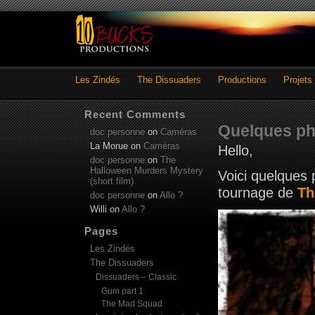
Les Zindés
The Dissuaders
Productions
Projets
Recent Comments
Quelques p
doc personne
on
Caméras
La Morue
on
Caméras
Hello,
doc personne
on
The
Halloween Murders Mystery
Voici quelques 
(short film)
tournage de
Th
doc personne
on
Allo ?
Willi
on
Allo ?
Pages
Les Zindés
The Dissuaders
Dissuaders – Classic
Gum part 1
The Mad Squad