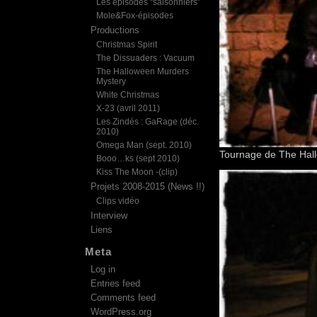
Les épisodes “saisonniers”
Mole&Fox-épisodes
Productions
Christmas Spirit
The Dissuaders : Vacuum
The Halloween Murders
Mystery
White Christmas
X-23 (avril 2011)
Les Zindés : GaRage (déc.
2010)
Omega Man (sept. 2010)
Tournage de The Hall
Booo…ks (sept 2010)
Kiss The Moon -(clip)
Projets 2008-2015 (News !!)
Clips vidéo
Interview
Liens
Meta
Log in
Entries feed
Comments feed
WordPress.org