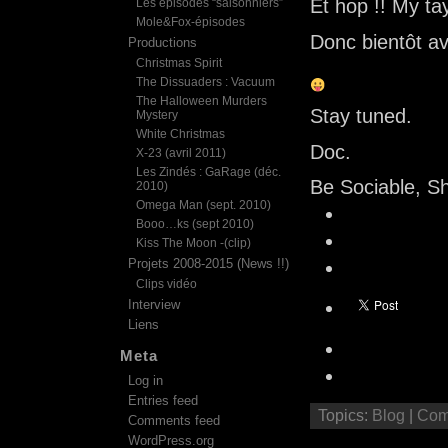
Et hop !! My tay
Les épisodes “saisonniers”
Mole&Fox-épisodes
Donc bientôt av
Productions
Christmas Spirit
The Dissuaders : Vacuum
The Halloween Murders
Stay tuned.
Mystery
White Christmas
Doc.
X-23 (avril 2011)
Les Zindés : GaRage (déc.
Be Sociable, S
2010)
Omega Man (sept. 2010)
Booo…ks (sept 2010)
Kiss The Moon -(clip)
Projets 2008-2015 (News !!)
Clips vidéo
Interview
Liens
Meta
Log in
Entries feed
Topics:
Blog
|
Com
Comments feed
WordPress.org