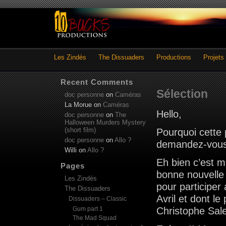
Les Zindés
The Dissuaders
Productions
Projets
Recent Comments
Sélection
doc personne
on
Caméras
La Morue
on
Caméras
Hello,
doc personne
on
The
Halloween Murders Mystery
(short film)
Pourquoi cette 
doc personne
on
Allo ?
demandez-vous d
Willi
on
Allo ?
Eh bien c’est 
Pages
bonne nouvell
Les Zindés
pour participer
The Dissuaders
Avril et dont l
Dissuaders – Classic
Gum part 1
Christophe Sal
The Mad Squad