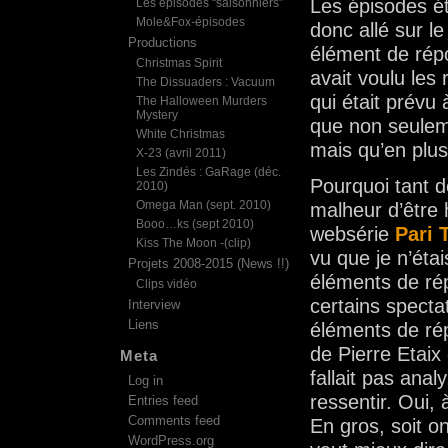
Les épisodes ét
Les épisodes “saisonniers”
Mole&Fox-épisodes
donc allé sur le
Productions
élément de répo
Christmas Spirit
avait voulu les
The Dissuaders : Vacuum
qui était prévu 
The Halloween Murders
Mystery
que non seuleme
White Christmas
mais qu’en plus
X-23 (avril 2011)
Les Zindés : GaRage (déc.
Pourquoi tant d
2010)
Omega Man (sept. 2010)
malheur d’être 
Booo…ks (sept 2010)
websérie
Pari 
Kiss The Moon -(clip)
vu que je n’étai
Projets 2008-2015 (News !!)
éléments de ré
Clips vidéo
certains specta
Interview
Liens
éléments de rép
de Pierre Etaix
Meta
fallait pas ana
Log in
ressentir. Oui,
Entries feed
Comments feed
En gros, soit o
WordPress.org