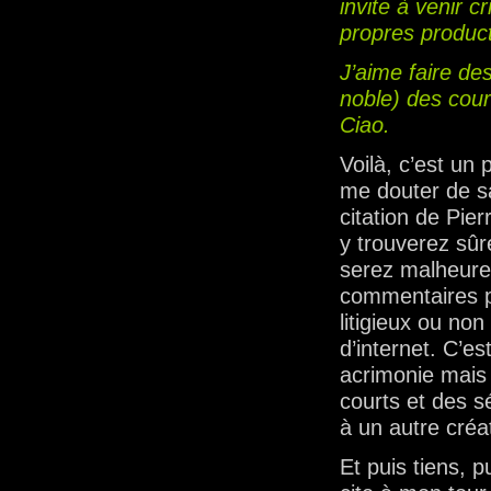
invite à venir 
propres product
J’aime faire des
noble) des court
Ciao.
Voilà, c’est un 
me douter de s
citation de Pier
y trouverez sû
serez malheure
commentaires po
litigieux ou non
d’internet. C’e
acrimonie mais b
courts et des s
à un autre créa
Et puis tiens, 