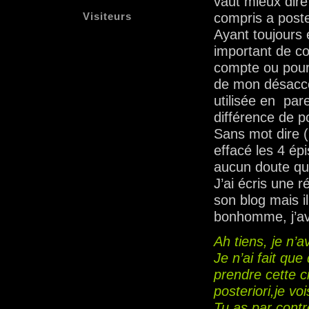
vaut mieux dire
Visiteurs
compris a poste
Ayant toujours 
important de co
compte ou pour l
de mon désacco
utilisée en pare
différence de p
Sans mot dire 
effacé les 4 ép
aucun doute qua
J’ai écris une 
son blog mais i
bonhomme, j’ava
Ah tiens, je n’
Je n’ai fait qu
prendre cette 
posteriori,je vo
Tu as par contr