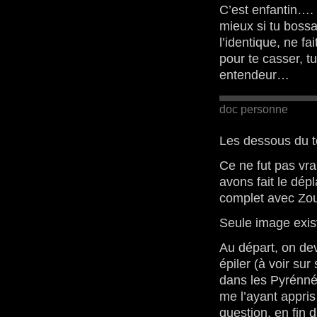
C’est enfantin…. 
mieux si tu bossai
l’identique, ne fa
pour te casser, tu
entendeur…
doc personne
Les dessous du t
Ce ne fut pas vra
avons fait le dé
complet avec Zou
Seule image exis
Au départ, on dev
épiler (à voir su
dans les Pyrénné
me l’ayant appris l
question, en fin d