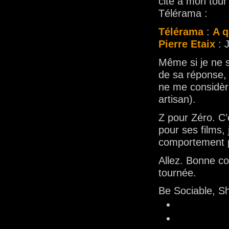
cite à mon tou
Télérama :
Télérama
:
A q
Pierre Etaix
: 
Même si je ne s
de sa réponse, 
ne me considèr
artisan).
Z pour Zéro. C’
pour ses films,
comportement p
Allez. Bonne c
tournée.
Be Sociable, S