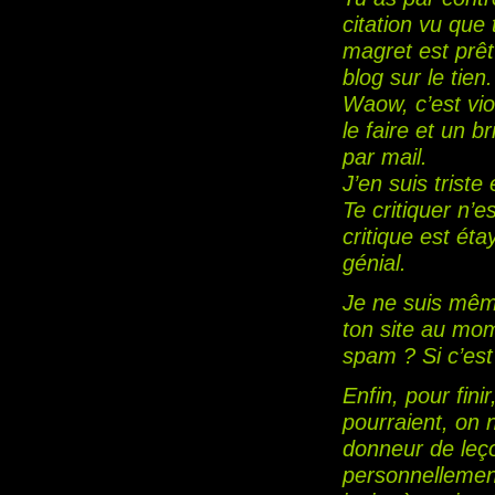
citation vu que
magret est prêt 
blog sur le tien.
Waow, c’est vio
le faire et un b
par mail.
J’en suis triste
Te critiquer n’
critique est ét
génial.
Je ne suis mêm
ton site au mom
spam ? Si c’est l
Enfin, pour fini
pourraient, on 
donneur de leço
personnellement,