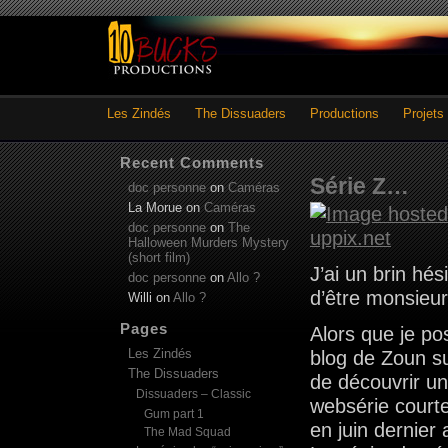
Les Zindés
The Dissuaders
Productions
Projets
Recent Comments
Série Z…
doc personne
on
Caméras
La Morue
on
Caméras
doc personne
on
The
Halloween Murders Mystery
(short film)
J’ai un brin hés
doc personne
on
Allo ?
d’être monsieur 
Willi
on
Allo ?
Pages
Alors que je po
Les Zindés
blog de Zoun sur
The Dissuaders
de découvrir u
Dissuaders – Classic
websérie courte
Gum part 1
en juin dernier 
The Mad Squad