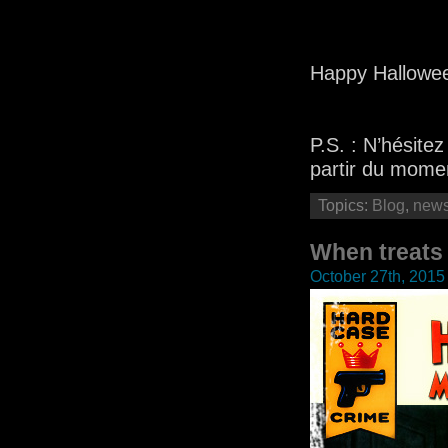
Happy Hallow
P.S. : N’hésite
partir du momen
Topics:
Blog
,
new
When treat
October 27th, 2015