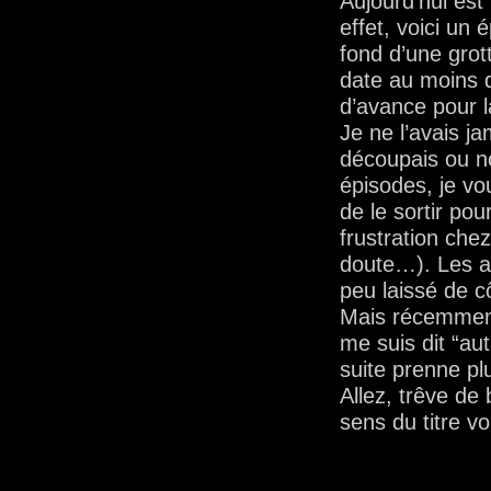
Aujourd’hui est
effet, voici un 
fond d’une grott
date au moins 
d’avance pour la
Je ne l’avais jam
découpais ou no
épisodes, je vou
de le sortir pou
frustration chez
doute…). Les au
peu laissé de c
Mais récemment
me suis dit “aut
suite prenne pl
Allez, trêve de
sens du titre v