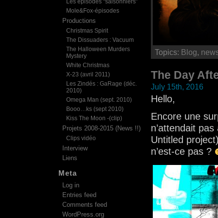
Les épisodes “saisonniers”
Mole&Fox-épisodes
Productions
Christmas Spirit
The Dissuaders : Vacuum
The Halloween Murders
Topics:
Blog
,
new
Mystery
White Christmas
The Day Aft
X-23 (avril 2011)
Les Zindés : GaRage (déc.
July 15th, 2016
2010)
Hello,
Omega Man (sept. 2010)
Booo…ks (sept 2010)
Encore une surp
Kiss The Moon -(clip)
n’attendait pas
Projets 2008-2015 (News !!)
Untitled projec
Clips vidéo
Interview
n’est-ce pas ?
Liens
Meta
Log in
Entries feed
Comments feed
WordPress.org