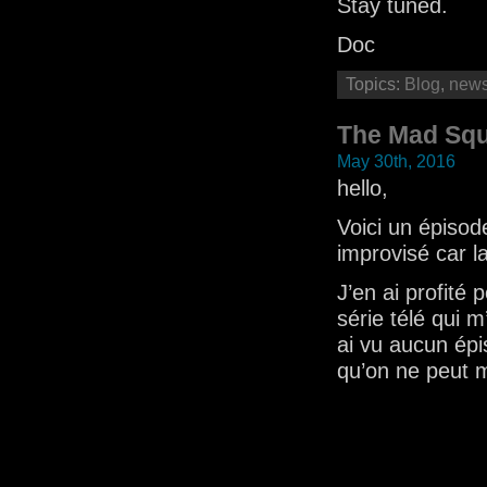
Stay tuned.
Doc
Topics:
Blog
,
new
The Mad Sq
May 30th, 2016
hello,
Voici un épisod
improvisé car l
J’en ai profit
série télé qui 
ai vu aucun épi
qu’on ne peut 