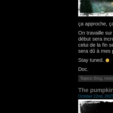
ça approche, 
On travaille su
début sera incr
celui de la fi
sera dû à mes 
Stay tuned.
Doc.
Topics:
Blog
,
new
The pumpkin
October 22nd, 201