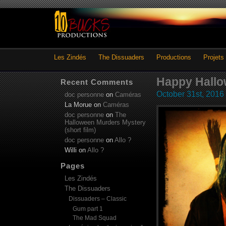
Les Zindés
The Dissuaders
Productions
Projets
Happy Hallo
Recent Comments
October 31st, 2016
doc personne
on
Caméras
La Morue
on
Caméras
doc personne
on
The
Halloween Murders Mystery
(short film)
doc personne
on
Allo ?
Willi
on
Allo ?
Pages
Les Zindés
The Dissuaders
Dissuaders – Classic
Gum part 1
The Mad Squad