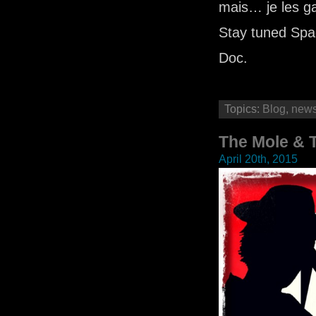
mais… je les ga
Stay tuned Sp
Doc.
Topics:
Blog
,
new
The Mole & T
April 20th, 2015