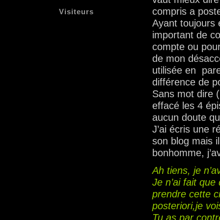
compris a poste
Visiteurs
Ayant toujours 
important de co
compte ou pour l
de mon désacco
utilisée en pare
différence de p
Sans mot dire 
effacé les 4 ép
aucun doute qua
J’ai écris une 
son blog mais i
bonhomme, j’ava
Ah tiens, je n’
Je n’ai fait qu
prendre cette 
posteriori,je vo
Tu as par contr