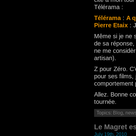
Télérama :
Télérama
:
A q
Pierre Etaix
: 
Même si je ne s
de sa réponse, 
ne me considèr
artisan).
Z pour Zéro. C’
pour ses films,
comportement p
Allez. Bonne c
tournée.
Topics:
Blog
,
new
Le Magret es
July 19th, 2010