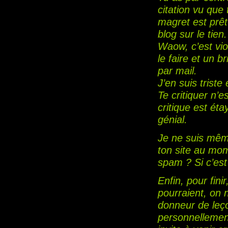
citation vu que
magret est prêt 
blog sur le tien.
Waow, c’est vio
le faire et un b
par mail.
J’en suis triste
Te critiquer n’
critique est ét
génial.
Je ne suis mêm
ton site au mom
spam ? Si c’est l
Enfin, pour fini
pourraient, on 
donneur de leço
personnellement,