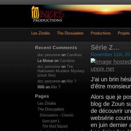
Les Zindés
The Dissuaders
Productions
Projets
Série Z…
Recent Comments
November 11th, 20
doc personne
on
Caméras
La Morue
on
Caméras
doc personne
on
The
Halloween Murders Mystery
(short film)
J’ai un brin hés
doc personne
on
Allo ?
d’être monsieur 
Willi
on
Allo ?
Pages
Alors que je po
blog de Zoun sur
Les Zindés
The Dissuaders
de découvrir u
Dissuaders – Classic
websérie courte
Gum part 1
en juin dernier 
The Mad Squad