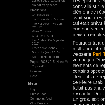
Les épisodes ét
Les épisodes “saisonniers”
Mole&Fox-épisodes
donc allé sur le
Productions
élément de répo
Christmas Spirit
avait voulu les
The Dissuaders : Vacuum
qui était prévu 
The Halloween Murders
Mystery
que non seuleme
White Christmas
mais qu’en plus
X-23 (avril 2011)
Les Zindés : GaRage (déc.
Pourquoi tant d
2010)
malheur d’être 
Omega Man (sept. 2010)
Booo…ks (sept 2010)
websérie
Pari 
Kiss The Moon -(clip)
vu que je n’étai
Projets 2008-2015 (News !!)
éléments de ré
Clips vidéo
certains specta
Interview
éléments de rép
Liens
de Pierre Etaix
Meta
fallait pas ana
Log in
ressentir. Oui,
Entries feed
En gros, soit o
Comments feed
WordPress.org
vaut mieux dire