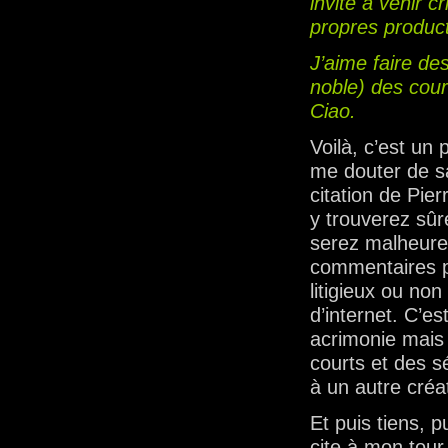
invite à venir 
propres product
J’aime faire des
noble) des court
Ciao.
Voilà, c’est un 
me douter de s
citation de Pier
y trouverez sû
serez malheure
commentaires po
litigieux ou non
d’internet. C’e
acrimonie mais b
courts et des s
à un autre créa
Et puis tiens, 
cite à mon tou