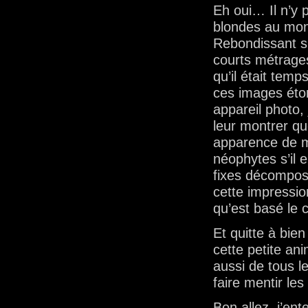
Eh oui… Il n’y 
blondes au mon
Rebondissant su
courts métrag
qu’il était temp
ces images éto
appareil photo, 
leur montrer qu
apparence de 
néophytes s’il e
fixes décompos
cette impressi
qu’est basé le
Et quitte à bien
cette petite an
aussi de tous le
faire mentir le
Bon allez, j’en