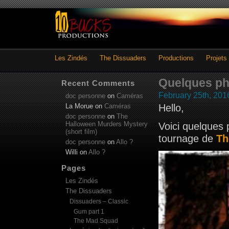
Les Zindés
The Dissuaders
Productions
Projets
Quelques p
Recent Comments
February 25th, 201
doc personne
on
Caméras
La Morue
on
Caméras
Hello,
doc personne
on
The
Halloween Murders Mystery
Voici quelques 
(short film)
tournage de
Th
doc personne
on
Allo ?
Willi
on
Allo ?
Pages
Les Zindés
The Dissuaders
Dissuaders – Classic
Gum part 1
The Mad Squad