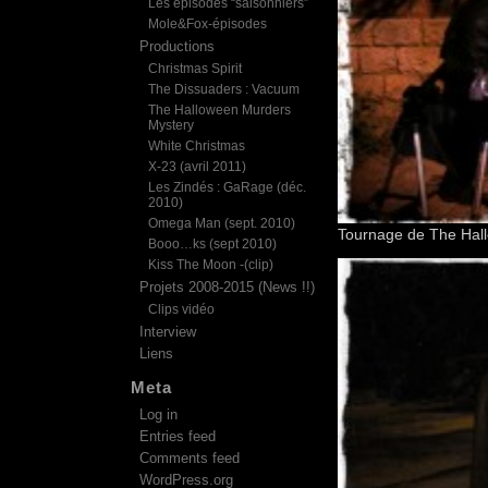
Les épisodes “saisonniers”
Mole&Fox-épisodes
Productions
Christmas Spirit
The Dissuaders : Vacuum
The Halloween Murders
Mystery
White Christmas
X-23 (avril 2011)
Les Zindés : GaRage (déc.
2010)
Omega Man (sept. 2010)
Tournage de The Hall
Booo…ks (sept 2010)
Kiss The Moon -(clip)
Projets 2008-2015 (News !!)
Clips vidéo
Interview
Liens
Meta
Log in
Entries feed
Comments feed
WordPress.org