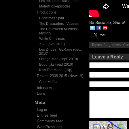
Les épisodes “saisonniers”
Mole&Fox-épisodes
Productions
Christmas Spirit
Be Sociable, Share!
The Dissuaders : Vacuum
The Halloween Murders
Mystery
White Christmas
X-23 (avril 2011)
Topics:
Blog
,
news
|
Co
Les Zindés : GaRage (déc.
2010)
Leave a Reply
Omega Man (sept. 2010)
Booo…ks (sept 2010)
Kiss The Moon -(clip)
Projets 2008-2015 (News !!)
Clips vidéo
Interview
Liens
Meta
Log in
Entries feed
Comments feed
WordPress.org