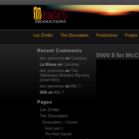
Les Zindés
The Dissuaders
Productions
Projets
Recent Comments
5000 $ for McC
doc personne
on
Caméras
La Morue
on
Caméras
doc personne
on
The
Halloween Murders Mystery
(short film)
doc personne
on
Allo ?
Willi
on
Allo ?
Pages
Les Zindés
The Dissuaders
Dissuaders – Classic
Gum part 1
The Mad Squad